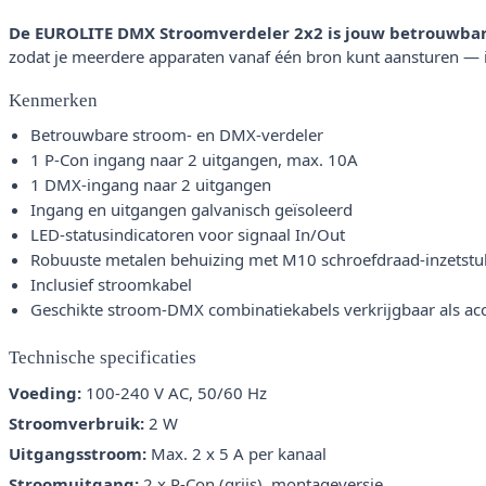
De EUROLITE DMX Stroomverdeler 2x2 is jouw betrouwbare p
zodat je meerdere apparaten vanaf één bron kunt aansturen — ide
Kenmerken
Betrouwbare stroom- en DMX-verdeler
1 P-Con ingang naar 2 uitgangen, max. 10A
1 DMX-ingang naar 2 uitgangen
Ingang en uitgangen galvanisch geïsoleerd
LED-statusindicatoren voor signaal In/Out
Robuuste metalen behuizing met M10 schroefdraad-inzetstu
Inclusief stroomkabel
Geschikte stroom-DMX combinatiekabels verkrijgbaar als ac
Technische specificaties
Voeding:
100-240 V AC, 50/60 Hz
Stroomverbruik:
2 W
Uitgangsstroom:
Max. 2 x 5 A per kanaal
Stroomuitgang:
2 x P-Con (grijs), montageversie