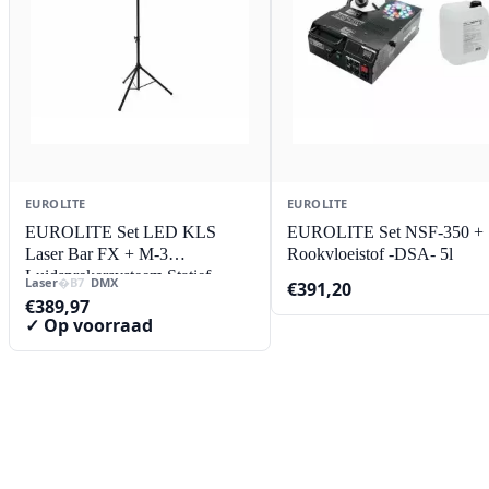
EUROLITE
EUROLITE
EUROLITE Set LED KLS
EUROLITE Set NSF-350 +
Laser Bar FX + M-3
Rookvloeistof -DSA- 5l
Luidsprekersysteem Statief
Laser
DMX
€
391,20
€
389,97
✓ Op voorraad
Contact
Lorentzstraat 89
2665 JG Bleiswijk