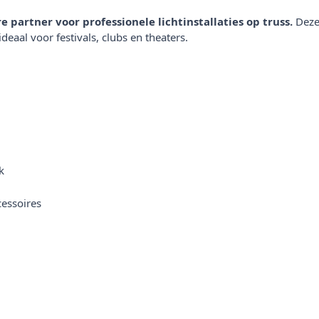
artner voor professionele lichtinstallaties op truss.
Deze 
aal voor festivals, clubs en theaters.
k
cessoires