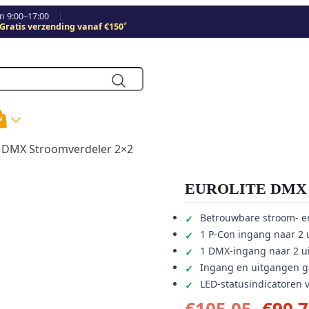
 9:00–17:00
*
Gratis verzending vanaf €150
 DMX Stroomverdeler 2×2
EUROLITE DMX St
Betrouwbare stroom- e
1 P-Con ingang naar 2 
1 DMX-ingang naar 2 u
Ingang en uitgangen g
LED-statusindicatoren 
Oors
€
105,05
€
90,