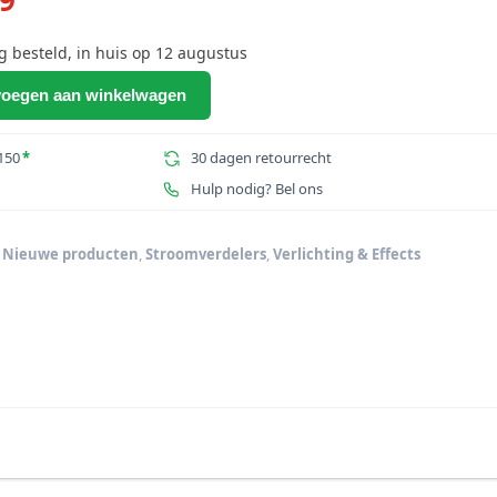
prijs
is:
besteld, in huis op 12 augustus
05.
€90,79.
oegen aan winkelwagen
150
*
30 dagen retourrecht
Hulp nodig? Bel ons
,
Nieuwe producten
,
Stroomverdelers
,
Verlichting & Effects