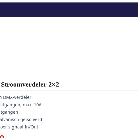
roomverdeler 2×2
n DMX-verdeler
uitgangen, max. 10A
itgangen
alvanisch geïsoleerd
voor signaal In/Out
pronkelijke
Huidige
79