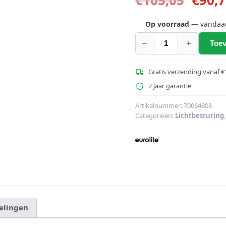
prijs
was:
Op voorraad
— vandaag 
€105,
−
+
Toev
EUROLITE
DMX
Stroomverdeler
Gratis verzending vanaf €
2x2
2 jaar garantie
aantal
Artikelnummer:
70064808
Categorieën:
Lichtbesturing
elingen