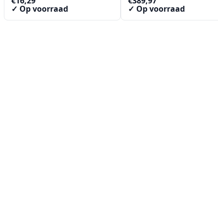
€
16,29
€
389,97
✓ Op voorraad
✓ Op voorraad
Contact
Lorentzstraat 89
2665 JG Bleiswijk
085-0805078
info@buzz-shop.nl
Werkdagen 9:00–17:00
KvK: 99144492
Klantenservice
Klantenservice
Contact
Veelgestelde vragen
Bezorgen