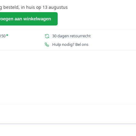
prijs
is:
besteld, in huis op 13 augustus
41.
€261,10.
oegen aan winkelwagen
150
*
30 dagen retourrecht
Hulp nodig? Bel ons