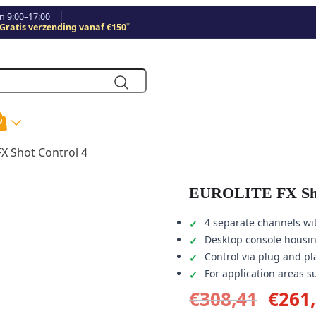
 9:00–17:00
*
Gratis verzending vanaf €150
X Shot Control 4
EUROLITE FX Sho
4 separate channels wit
Desktop console housi
Control via plug and pl
For application areas s
Oors
€
308,41
€
261