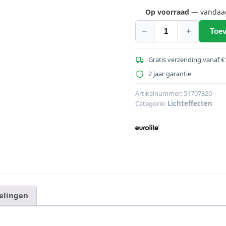
prijs
was:
Op voorraad
— vandaag 
€308,
−
+
Toev
EUROLITE
FX
Shot
Gratis verzending vanaf €
Control
2 jaar garantie
4
aantal
Artikelnummer:
51707820
Categorie:
Lichteffecten
elingen