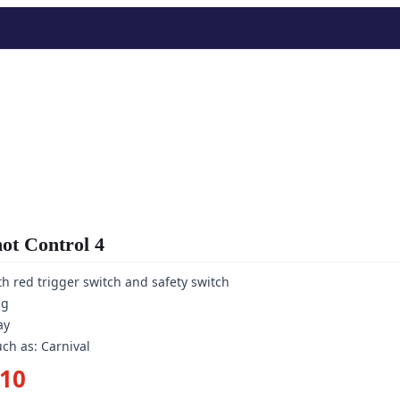
t Control 4
h red trigger switch and safety switch
ng
ay
uch as: Carnival
pronkelijke
Huidige
,10