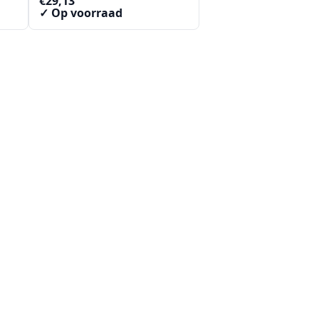
€
29,13
✓ Op voorraad