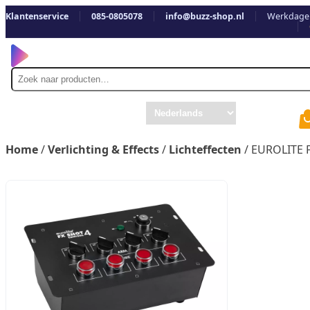
Klantenservice
085-0805078
info@buzz-shop.nl
Werkdagen
Zoek
naar
Home
/
Verlichting & Effects
/
Lichteffecten
/ EUROLITE F