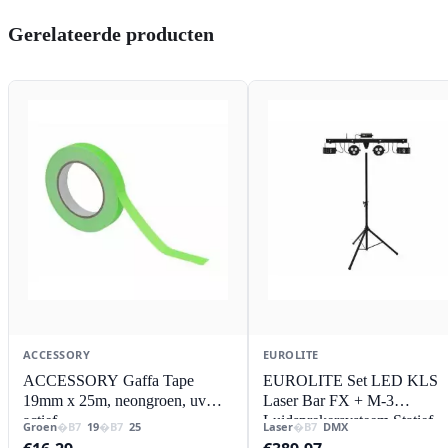
Gerelateerde producten
ACCESSORY
EUROLITE
ACCESSORY Gaffa Tape
EUROLITE Set LED KLS
19mm x 25m, neongroen, uv
Laser Bar FX + M-3
actief
Luidsprekersysteem Statief
Groen
19
25
Laser
DMX