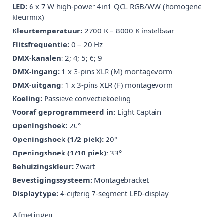
LED:
6 x 7 W high-power 4in1 QCL RGB/WW (homogene
kleurmix)
Kleurtemperatuur:
2700 K – 8000 K instelbaar
Flitsfrequentie:
0 – 20 Hz
DMX-kanalen:
2; 4; 5; 6; 9
DMX-ingang:
1 x 3-pins XLR (M) montagevorm
DMX-uitgang:
1 x 3-pins XLR (F) montagevorm
Koeling:
Passieve convectiekoeling
Vooraf geprogrammeerd in:
Light Captain
Openingshoek:
20°
Openingshoek (1/2 piek):
20°
Openingshoek (1/10 piek):
33°
Behuizingskleur:
Zwart
Bevestigingssysteem:
Montagebracket
Displaytype:
4-cijferig 7-segment LED-display
Afmetingen