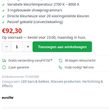
Variabele kleurtemperatuur 2700 K – 8000 K
3 ingebouwde showprogramma's
Directe kleurkeuze voor 20 vooringestelde kleuren
Passief gekoeld (convectiekoeling)
€
92,30
Op voorraad — bestel voor 23:00, maandag in huis.
−
+
Toevoegen aan winkelwagen
EUROLITE
LED
BAR-
Gratis verzending vanaf €150
*
30 dagen retourrecht
6
2 jaar garantie
Hulp nodig? Bel ons
QCL
RGB+WW
Artikelnummer:
51930389
Categorieën:
LED bars & balken
,
Nieuwe producten
,
Verlichting &
Bar
Effects
aantal