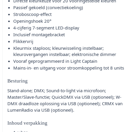
Directe kleurkeuze voor 20 vooringestelde kleuren
Passief gekoeld (convectiekoeling)
Stroboscoop-effect
Openingshoek 20°
4-cijferig 7-segment LED-display
Inclusief montagebracket
Flikkervrij
Kleurmix staploos; kleurwisseling instelbaar;
kleurovergangen instelbaar; elektronische dimmer
Vooraf geprogrammeerd in Light Captain
Mains-in- en uitgang voor stroomkoppeling tot 8 units
Besturing
Stand-alone; DMX; Sound-to-light via microfoon;
Master/Slave-functie; QuickDMX via USB (optioneel); W-
DMX draadloze oplossing via USB (optioneel); CRMX van
LumenRadio via USB (optioneel).
Inhoud verpakking