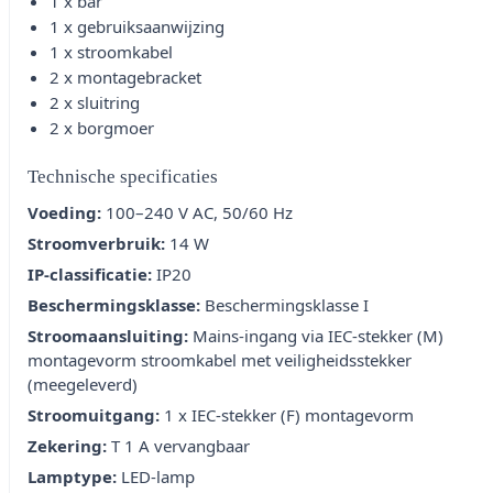
1 x bar
1 x gebruiksaanwijzing
1 x stroomkabel
2 x montagebracket
2 x sluitring
2 x borgmoer
Technische specificaties
Voeding:
100–240 V AC, 50/60 Hz
Stroomverbruik:
14 W
IP-classificatie:
IP20
Beschermingsklasse:
Beschermingsklasse I
Stroomaansluiting:
Mains-ingang via IEC-stekker (M)
montagevorm stroomkabel met veiligheidsstekker
(meegeleverd)
Stroomuitgang:
1 x IEC-stekker (F) montagevorm
Zekering:
T 1 A vervangbaar
Lamptype:
LED-lamp