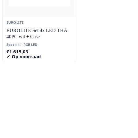
EUROLITE
EUROLITE Set 4x LED THA-
40PC wit + Case
Spot
RGB LED
€
1.615,03
✓ Op voorraad
Contact
Lorentzstraat 89
2665 JG Bleiswijk
085-0805078
info@buzz-shop.nl
Werkdagen 9:00–17:00
KvK: 99144492