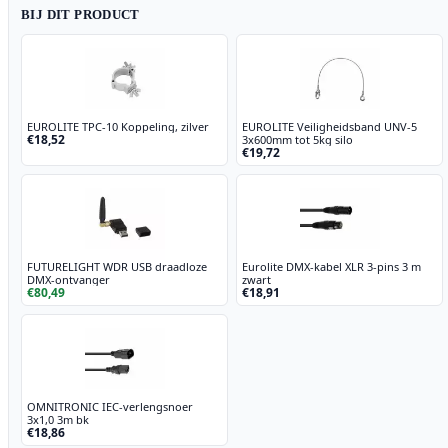
BIJ DIT PRODUCT
EUROLITE TPC-10 Koppeling, zilver
EUROLITE Veiligheidsband UNV-5
€18,52
3x600mm tot 5kg silo
€19,72
FUTURELIGHT WDR USB draadloze
Eurolite DMX-kabel XLR 3-pins 3 m
DMX-ontvanger
zwart
€80,49
€18,91
OMNITRONIC IEC-verlengsnoer
3x1,0 3m bk
€18,86