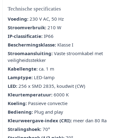
Technische specificaties
Voeding:
230 V AC, 50 Hz
Stroomverbruik:
210 W
IP-classificatie:
IP66
Beschermingsklasse:
Klasse I
Stroomaansluiting:
Vaste stroomkabel met
veiligheidsstekker
Kabellengte:
ca. 1 m
Lamptype:
LED-lamp
LED:
256 x SMD 2835, koudwit (CW)
Kleurtemperatuur:
6000 K
Koeling:
Passieve convectie
Bediening:
Plug and play
Kleurweergave-index (CRI):
meer dan 80 Ra
Stralingshoek:
70°
Stralingshoek (1/2 piek):
70°