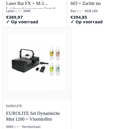
Laser Bar FX + M-3
603 + Zachte tas
Luidsprekersysteem Statief
Laser
DMX
Par
RGB LED
€
389,97
€
394,85
✓ Op voorraad
✓ Op voorraad
EUROLITE
EUROLITE Set Dynamische
Mist 1200 + Vloeistoffen
DMX
Horizontaal