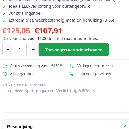
Ideale LED-verlichting voor buitengebruik
70° stralingshoek
Extreem plat, weerbestendig metalen behuizing (IP66)
Oorspronkelijke
Huidige
€
125,05
€
107,91
prijs
prijs
Op voorraad voor 16:00 besteld maandag in huis.
was:
is:
−
+
Toevoegen aan winkelwagen
EUROLITE
€125,05.
€107,91.
LED
IP
Gratis verzending vanaf €150
*
30 dagen retourrecht
FL-
2 jaar garantie
Hulp nodig? Bel ons
200
SMD
Artikelnummer:
51915065
Categorieën:
Spots en parren
,
Verlichting & Effects
CW
aantal
+
Beschrijving