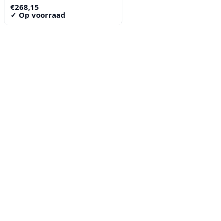
€
268,15
✓ Op voorraad
Contact
Lorentzstraat 89
2665 JG Bleiswijk
085-0805078
info@buzz-shop.nl
Werkdagen 9:00–17:00
KvK: 99144492
Klantenservice
Klantenservice
Contact
Veelgestelde vragen
Bezorgen