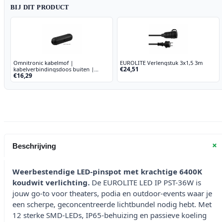
BIJ DIT PRODUCT
Omnitronic kabelmof |
EUROLITE Verlengstuk 3x1,5 3m
€24,51
kabelverbindingsdoos buiten |
€16,29
Weather-Proof Protection Box
outdoor
+
Beschrijving
Weerbestendige LED-pinspot met krachtige 6400K
koudwit verlichting.
De EUROLITE LED IP PST-36W is
jouw go-to voor theaters, podia en outdoor-events waar je
een scherpe, geconcentreerde lichtbundel nodig hebt. Met
12 sterke SMD-LEDs, IP65-behuizing en passieve koeling