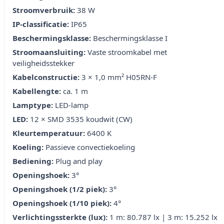
Stroomverbruik:
38 W
IP-classificatie:
IP65
Beschermingsklasse:
Beschermingsklasse I
Stroomaansluiting:
Vaste stroomkabel met
veiligheidsstekker
Kabelconstructie:
3 × 1,0 mm² H05RN-F
Kabellengte:
ca. 1 m
Lamptype:
LED-lamp
LED:
12 × SMD 3535 koudwit (CW)
Kleurtemperatuur:
6400 K
Koeling:
Passieve convectiekoeling
Bediening:
Plug and play
Openingshoek:
3°
Openingshoek (1/2 piek):
3°
Openingshoek (1/10 piek):
4°
Verlichtingssterkte (lux):
1 m: 80.787 lx | 3 m: 15.252 lx