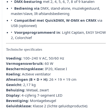
DMX-besturing
met 2, 4, 5, 6, 7, 8 of 9 kanalen
Bediening via
DMX, stand-alone, muziekgestuurd,
master/slave, IR-afstandsbediening
Compatibel met QuickDMX, W-DMX en CRMX
via
USB (optioneel)
Voorgeprogrammeerd in
: Light Captain, EASY SHOW
2, Colorchief
Technische specificaties
Voeding:
100–240 V AC, 50/60 Hz
Vermogensverbruik:
60 W
Beschermingsklasse:
IP20, Klasse I
Koeling:
Actieve ventilator
Afmetingen (B × D × H):
26 × 19 × 19 cm
Gewicht:
2,17 kg
Behuizing:
Metaal, zwart
Display:
4-cijferig 7-segment LED
Bevestiging:
Montagebeugel
Geluidsklasse:
Klasse 2 (lichte geluidsproductie)