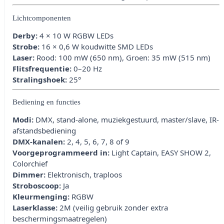
Lichtcomponenten
Derby:
4 × 10 W RGBW LEDs
Strobe:
16 × 0,6 W koudwitte SMD LEDs
Laser:
Rood: 100 mW (650 nm), Groen: 35 mW (515 nm)
Flitsfrequentie:
0–20 Hz
Stralingshoek:
25°
Bediening en functies
Modi:
DMX, stand-alone, muziekgestuurd, master/slave, IR-
afstandsbediening
DMX-kanalen:
2, 4, 5, 6, 7, 8 of 9
Voorgeprogrammeerd in:
Light Captain, EASY SHOW 2,
Colorchief
Dimmer:
Elektronisch, traploos
Stroboscoop:
Ja
Kleurmenging:
RGBW
Laserklasse:
2M (veilig gebruik zonder extra
beschermingsmaatregelen)