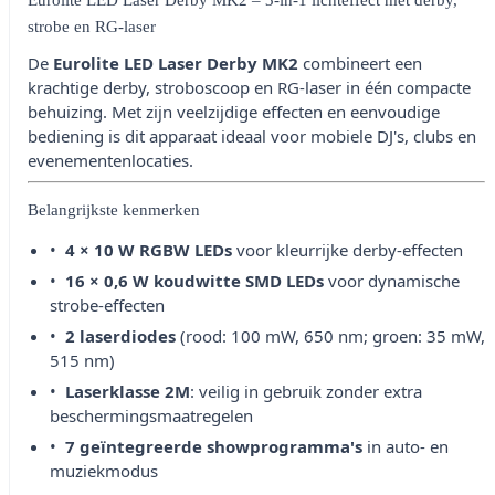
Eurolite LED Laser Derby MK2 – 3-in-1 lichteffect met derby,
strobe en RG-laser
De
Eurolite LED Laser Derby MK2
combineert een
krachtige derby, stroboscoop en RG-laser in één compacte
behuizing.
Met zijn veelzijdige effecten en eenvoudige
bediening is dit apparaat ideaal voor mobiele DJ's, clubs en
evenementenlocaties.
Belangrijkste kenmerken
4 × 10 W RGBW LEDs
voor kleurrijke derby-effecten
16 × 0,6 W koudwitte SMD LEDs
voor dynamische
strobe-effecten
2 laserdiodes
(rood: 100 mW, 650 nm; groen: 35 mW,
515 nm)
Laserklasse 2M
: veilig in gebruik zonder extra
beschermingsmaatregelen
7 geïntegreerde showprogramma's
in auto- en
muziekmodus