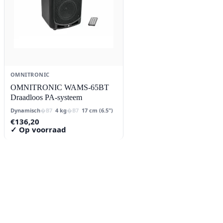
OMNITRONIC
OMNITRONIC WAMS-65BT
Draadloos PA-systeem
Dynamisch
4 kg
17 cm (6.5")
€
136,20
✓ Op voorraad
Contact
Lorentzstraat 89
2665 JG Bleiswijk
085-0805078
info@buzz-shop.nl