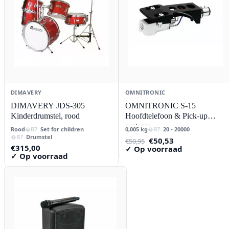
DIMAVERY
OMNITRONIC
DIMAVERY JDS-305
OMNITRONIC S-15
Kinderdrumstel, rood
Hoofdtelefoon & Pick-up
systeem
Rood
Set for children
0,005 kg
20 - 20000
Drumstel
Oorspronkelijke
Huidige
€
50,53
€
50,95
€
315,00
prijs
prijs
✓ Op voorraad
✓ Op voorraad
was:
is:
€50,95.
€50,53.