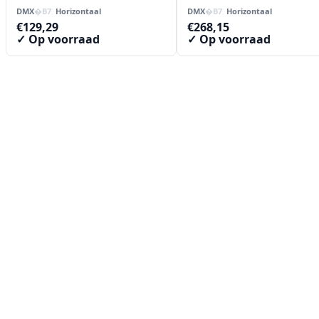
DMX
Horizontaal
DMX
Horizontaal
€
129,29
€
268,15
✓ Op voorraad
✓ Op voorraad
Contact
Lorentzstraat 89
2665 JG Bleiswijk
085-0805078
info@buzz-shop.nl
Werkdagen 9:00–17:00
KvK: 99144492
Klantenservice
Klantenservice
Contact
Veelgestelde vragen