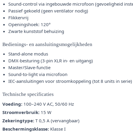
Sound-control via ingebouwde microfoon (gevoeligheid inste
Passief gekoeld (geen ventilator nodig)
Flikkervrij
Openingshoek: 120°
Zwarte kunststof behuizing
Bedienings- en aansluitingsmogelijkheden
Stand-alone modus
DMX-besturing (3-pin XLR in- en uitgang)
Master/Slave-functie
Sound-to-light via microfoon
IEC-aansluitingen voor stroomkoppeling (tot 8 units in serie)
Technische specificaties
Voeding:
100–240 V AC, 50/60 Hz
Stroomverbruik:
15 W
Zekeringtype:
T 0,5 A (vervangbaar)
Beschermingsklasse:
Klasse I