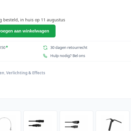
onkelijke
Huidige
prijs
is:
besteld, in huis op 11 augustus
.
€63,37.
oegen aan winkelwagen
150
*
30 dagen retourrecht
Hulp nodig? Bel ons
ken
,
Verlichting & Effects