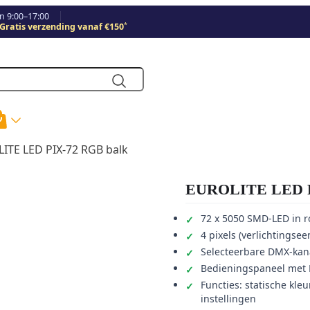
 9:00–17:00
*
Gratis verzending vanaf €150
ITE LED PIX-72 RGB balk
EUROLITE LED P
72 x 5050 SMD-LED in 
4 pixels (verlichtings
Selecteerbare DMX-kanal
Bedieningspaneel met 
Functies: statische kle
instellingen