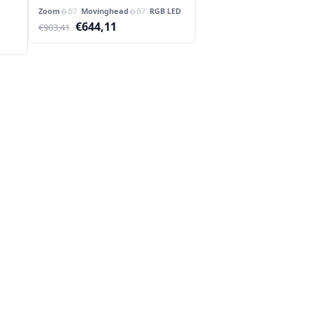
Zoom
Movinghead
RGB LED
Oorspronkelijke
Huidige
€
644,11
€
903,41
prijs
prijs
was:
is:
€903,41.
€644,11.