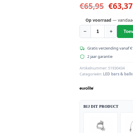
Oorspr
€
65,95
€
63,37
prijs
was:
Op voorraad
— vandaag 
€65,95
−
+
Toev
EUROLITE
LED
PIX-
Gratis verzending vanaf €
72
2 jaar garantie
RGB
balk
Artikelnummer:
51930434
Categorieën:
LED bars & bal
aantal
BIJ DIT PRODUCT