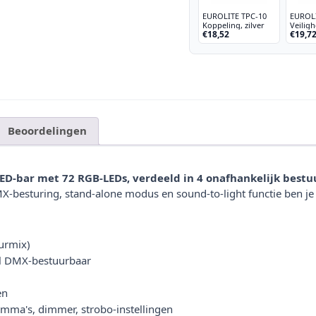
EUROLITE TPC-10
EUROL
Koppeling, zilver
Veilig
€18,52
€19,7
UNV-5
tot 5kg
Beoordelingen
D-bar met 72 RGB-LEDs, verdeeld in 4 onafhankelijk bestuu
-besturing, stand-alone modus en sound-to-light functie ben je v
urmix)
el DMX-bestuurbaar
en
amma's, dimmer, strobo-instellingen