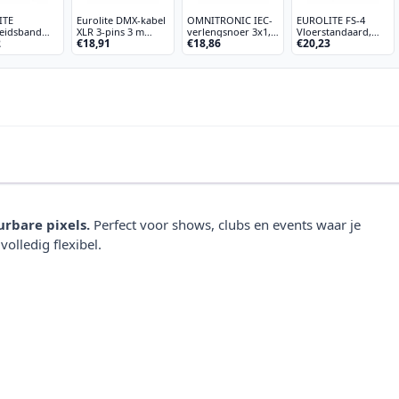
ITE
Eurolite DMX-kabel
OMNITRONIC IEC-
EUROLITE FS-4
heidsband
XLR 3-pins 3 m
verlengsnoer 3x1,0
Vloerstandaard,
2
€18,91
€18,86
€20,23
 3x600mm
zwart
3m bk
staal, zwart
 silo
rbare pixels.
Perfect voor shows, clubs en events waar je
olledig flexibel.