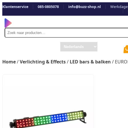
Klantenservice
085-0805078
info@buzz-shop.nl
Werkdagen
Zoek
naar
Home
/
Verlichting & Effects
/
LED bars & balken
/ EUROL