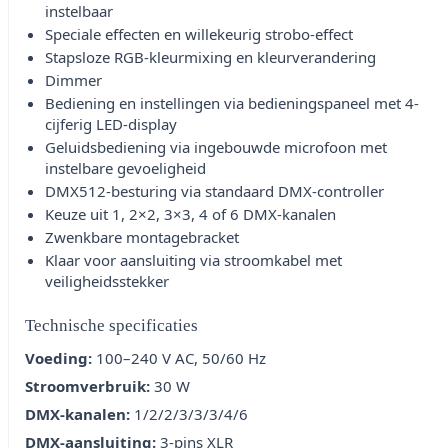
instelbaar
Speciale effecten en willekeurig strobo-effect
Stapsloze RGB-kleurmixing en kleurverandering
Dimmer
Bediening en instellingen via bedieningspaneel met 4-
cijferig LED-display
Geluidsbediening via ingebouwde microfoon met
instelbare gevoeligheid
DMX512-besturing via standaard DMX-controller
Keuze uit 1, 2×2, 3×3, 4 of 6 DMX-kanalen
Zwenkbare montagebracket
Klaar voor aansluiting via stroomkabel met
veiligheidsstekker
Technische specificaties
Voeding:
100–240 V AC, 50/60 Hz
Stroomverbruik:
30 W
DMX-kanalen:
1/2/2/3/3/3/4/6
DMX-aansluiting:
3-pins XLR