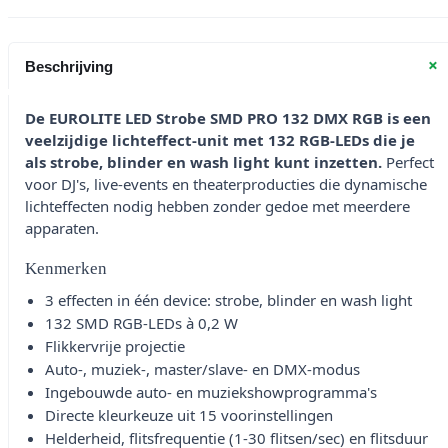
+
Beschrijving
De EUROLITE LED Strobe SMD PRO 132 DMX RGB is een
veelzijdige lichteffect-unit met 132 RGB-LEDs die je
als strobe, blinder en wash light kunt inzetten.
Perfect
voor DJ's, live-events en theaterproducties die dynamische
lichteffecten nodig hebben zonder gedoe met meerdere
apparaten.
Kenmerken
3 effecten in één device: strobe, blinder en wash light
132 SMD RGB-LEDs à 0,2 W
Flikkervrije projectie
Auto-, muziek-, master/slave- en DMX-modus
Ingebouwde auto- en muziekshowprogramma's
Directe kleurkeuze uit 15 voorinstellingen
Helderheid, flitsfrequentie (1-30 flitsen/sec) en flitsduur