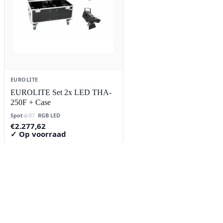
EUROLITE
EUROLITE Set 2x LED THA-
250F + Case
Spot
RGB LED
€
2.277,62
✓ Op voorraad
Contact
Lorentzstraat 89
2665 JG Bleiswijk
085-0805078