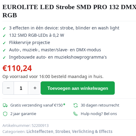
EUROLITE LED Strobe SMD PRO 132 DM
RGB
3 effecten in één device: strobe, blinder en wash light
132 SMD RGB-LEDs à 0,2 W
Flikkervrije projectie
Auto-, muziek-, master/slave- en DMX-modus
Ingebouwde auto- en muziekshowprogramma's
€
110,24
Op voorraad voor 16:00 besteld maandag in huis.
−
+
Toevoegen aan winkelwagen
EUROLITE
LED
Strobe
Gratis verzending vanaf €150
*
30 dagen retourrecht
SMD
2 jaar garantie
Hulp nodig? Bel ons
PRO
132
Artikelnummer:
52200913
Categorieën:
Lichteffecten
,
Strobes
,
Verlichting & Effects
DMX