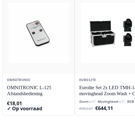
OMNITRONIC
EUROLITE
OMNITRONIC L-125
Eurolite Set 2x LED TMH-1
Afstandsbediening
movinghead Zoom Wash + C
Zoom
Movinghead
RGB 
€
18,01
Oorspronkelijke
Huidige
€
644,11
✓ Op voorraad
€
903,41
prijs
prijs
was:
is:
€903,41.
€644,11.
Contact