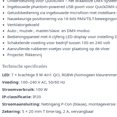
Ondersteuning voor QuickDMX – het draadloze DMX-systeem
Ingebouwde phantom-powered USB-poort voor QuickDMX-on
Geluidsbediening via ingebouwde microfoon met instelbare 
Nauwkeurige positionering via 16-bits PAN/TILT-bewegingsr
Ventilatorgekoeld
Auto-, muziek-, master/slave- en DMX-modus
Bedieningspaneel met 4-cijferig LED-display voor instellin
Schakelende voeding voor bedrijf tussen 100 en 240 volt
Aanvullende rubberen voetjes voor plaatsing op de vloer
Projectie: flikkervrij
Technische specificaties
LED:
7 × krachtige 9 W 4in1 QCL RGBW (homogeen kleurenmen
Voeding:
100–240 V AC, 50/60 Hz
Stroomverbruik:
100 W
IP-classificatie:
IP20
Stroomaansluiting:
Netingang P-Con (blauw), montageversie 
Zekering:
5 × 20 mm T time-lag, 2 A, vervangbaar