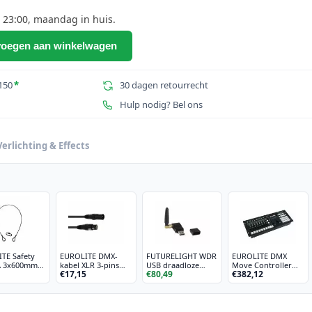
 23:00, maandag in huis.
oegen aan winkelwagen
150
*
30 dagen retourrecht
Hulp nodig? Bel ons
Verlichting & Effects
TE Safety
EUROLITE DMX-
FUTURELIGHT WDR
EUROLITE DMX
A 3x600mm
kabel XLR 3-pins
USB draadloze
Move Controller
1
€17,15
€80,49
€382,12
, zwart
1m zwart
DMX-ontvanger
512 PRO