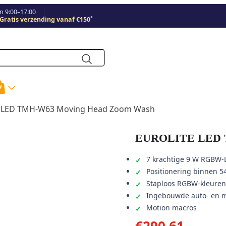
 9:00–17:00
*
Gratis verzending vanaf €150
 LED TMH-W63 Moving Head Zoom Wash
EUROLITE LED T
7 krachtige 9 W RGBW-L
Positionering binnen 5
Staploos RGBW-kleure
Ingebouwde auto- en 
Motion macros
€
290,61