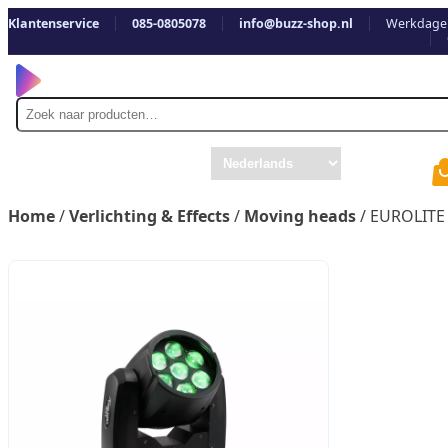
Klantenservice
085-0805078
info@buzz-shop.nl
Werkdagen
Zoek
naar
Home
/
Verlichting & Effects
/
Moving heads
/ EUROLITE