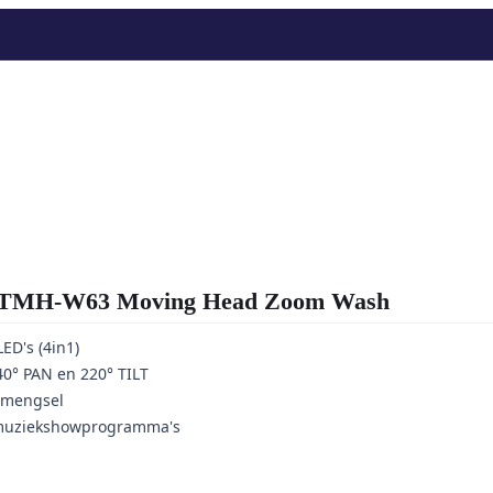
MH-W63 Moving Head Zoom Wash
ED's (4in1)
40° PAN en 220° TILT
nmengsel
muziekshowprogramma's