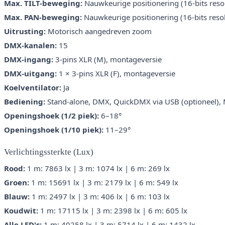
Max. TILT-beweging:
Nauwkeurige positionering (16-bits resol
Max. PAN-beweging:
Nauwkeurige positionering (16-bits resol
Uitrusting:
Motorisch aangedreven zoom
DMX-kanalen:
15
DMX-ingang:
3-pins XLR (M), montageversie
DMX-uitgang:
1 × 3-pins XLR (F), montageversie
Koelventilator:
Ja
Bediening:
Stand-alone, DMX, QuickDMX via USB (optioneel), M
Openingshoek (1/2 piek):
6–18°
Openingshoek (1/10 piek):
11–29°
Verlichtingssterkte (Lux)
Rood:
1 m: 7863 lx | 3 m: 1074 lx | 6 m: 269 lx
Groen:
1 m: 15691 lx | 3 m: 2179 lx | 6 m: 549 lx
Blauw:
1 m: 2497 lx | 3 m: 406 lx | 6 m: 103 lx
Koudwit:
1 m: 17115 lx | 3 m: 2398 lx | 6 m: 605 lx
Alle LED's:
1 m: 40258 lx | 3 m: 5714 lx | 6 m: 1432 lx