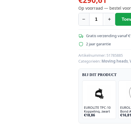
Op voorraad — bestel voor
−
+
Toev
EUROLITE
LED
TMH-
Gratis verzending vanaf €
W63
2 jaar garantie
Moving
Head
Artikelnummer:
51785885
Categorieën:
Moving heads
,
Zoom
Wash
BIJ DIT PRODUCT
aantal
EUROLITE TPC-10
EUROLI
Koppeling, zwart
Bond 
€18,86
€16,8
tot 5kg