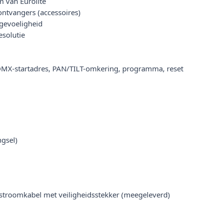
 van Eurolite
tvangers (accessoires)
gevoeligheid
esolutie
g DMX-startadres, PAN/TILT-omkering, programma, reset
gsel)
stroomkabel met veiligheidsstekker (meegeleverd)