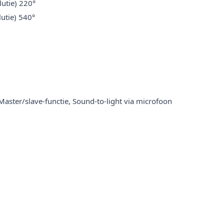
utie) 220°
utie) 540°
aster/slave-functie, Sound-to-light via microfoon