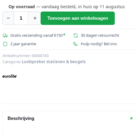
prijs
prijs
was:
is:
Op voorraad
— vandaag besteld, in huis op 11 augustus
€17,83.
€15,95.
−
+
Toevoegen aan winkelwagen
EUROLITE
Mini
TV
Gratis verzending vanaf €150
*
30 dagen retourrecht
Spigot
2 jaar garantie
Hulp nodig? Bel ons
Adapter
16mm
Artikelnummer:
60000743
Categorie:
Luidspreker statieven & beugels
with
M10
Thread
aantal
+
Beschrijving