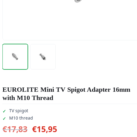
EUROLITE Mini TV Spigot Adapter 16mm
with M10 Thread
TV spigot
M10 thread
Oorspronkelijke
Huidige
€
17,83
€
15,95