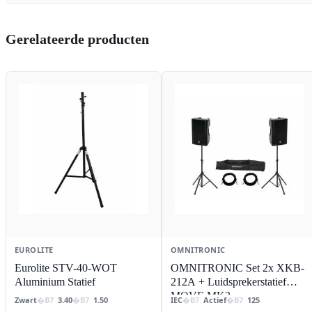
Gerelateerde producten
EUROLITE
OMNITRONIC
Eurolite STV-40-WOT
OMNITRONIC Set 2x XKB-
Aluminium Statief
212A + Luidsprekerstatief
MOVE MK2
Zwart
3.40
1.50
IEC
Actief
125