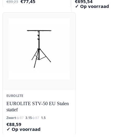
Oorspronkelijke
Huidige
€
77,45
€
695,54
€
89,23
prijs
prijs
✓ Op voorraad
was:
is:
€89,23.
€77,45.
EUROLITE
EUROLITE STV-50 EU Stalen
statief
Zwart
3.15
1.5
€
88,59
✓ Op voorraad