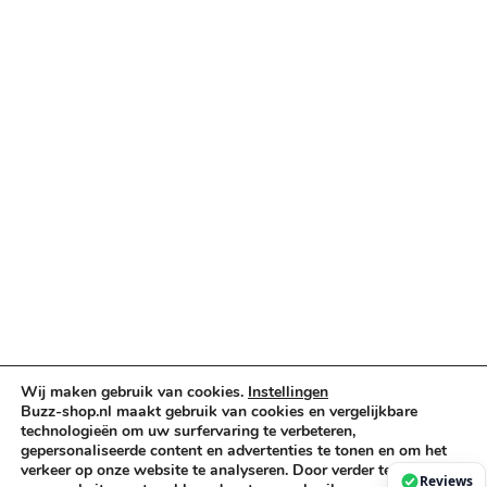
Categorieën
Verlichting & Effects
Audio & PA
Truss & Rigging
Muziekinstrumenten
Cases & Tassen
DJ-apparatuur
Kabels & Stekkers
Decoratie & Kunstplanten
Aanbiedingen
Voorwaarden
Algemene voorwaarden
Wij maken gebruik van cookies.
Instellingen
Buzz-shop.nl maakt gebruik van cookies en vergelijkbare
Privacybeleid
technologieën om uw surfervaring te verbeteren,
Cookiebeleid
gepersonaliseerde content en advertenties te tonen en om het
verkeer op onze website te analyseren. Door verder te gaan op
Reviews