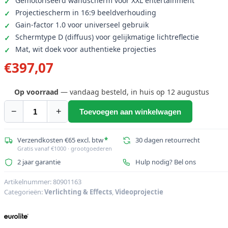
Gemotoriseerd wandscherm voor XXL entertainment
Projectiescherm in 16:9 beeldverhouding
Gain-factor 1.0 voor universeel gebruik
Schermtype D (diffuus) voor gelijkmatige lichtreflectie
Mat, wit doek voor authentieke projecties
€
397,07
Op voorraad
— vandaag besteld, in huis op 12 augustus
−
+
Toevoegen aan winkelwagen
EUROLITE
Motor
Projectiescherm
Verzendkosten €65 excl. btw
*
30 dagen retourrecht
Gratis vanaf €1000 · grootgoederen
16:9
2 jaar garantie
Hulp nodig? Bel ons
300cm
x
Artikelnummer:
80901163
168cm
Categorieën:
Verlichting & Effects
,
Videoprojectie
aantal