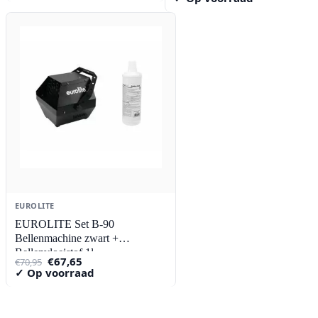
EUROLITE
EUROLITE Set B-90
Bellenmachine zwart +
Bellenvloeistof 1l
Oorspronkelijke
Huidige
€
67,65
€
70,95
prijs
prijs
✓ Op voorraad
was:
is:
€70,95.
€67,65.