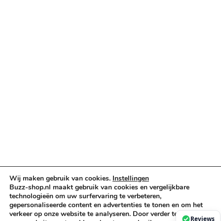
Verlichting & Effects
Audio & PA
Truss & Rigging
Muziekinstrumenten
Cases & Tassen
DJ-apparatuur
Kabels & Stekkers
Decoratie & Kunstplanten
Aanbiedingen
Voorwaarden
Algemene voorwaarden
Privacybeleid
Wij maken gebruik van cookies.
Instellingen
Cookiebeleid
Buzz-shop.nl maakt gebruik van cookies en vergelijkbare
technologieën om uw surfervaring te verbeteren,
gepersonaliseerde content en advertenties te tonen en om het
verkeer op onze website te analyseren. Door verder te gaan op
Copyright © 2026 Buzz-Shop.nl. Alle rechten voorbehouden.
Reviews