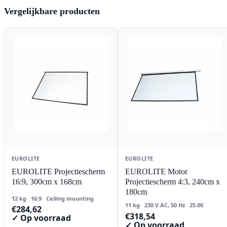
Vergelijkbare producten
EUROLITE
EUROLITE
EUROLITE Projectiescherm
EUROLITE Motor
16:9, 300cm x 168cm
Projectiescherm 4:3, 240cm x
180cm
12 kg
16:9
Ceiling mounting
11 kg
230 V AC, 50 Hz
25.00
€
284,62
€
318,54
✓ Op voorraad
✓ Op voorraad