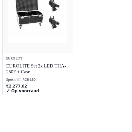
EUROLITE
EUROLITE Set 2x LED THA-
250F + Case
Spot
RGB LED
€
2.277,62
✓ Op voorraad
Contact
Lorentzstraat 89
2665 JG Bleiswijk