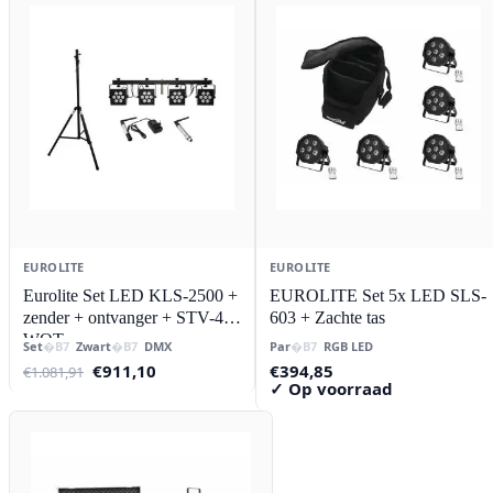
EUROLITE
EUROLITE
Eurolite Set LED KLS-2500 +
EUROLITE Set 5x LED SLS-
zender + ontvanger + STV-40-
603 + Zachte tas
WOT
Set
Zwart
DMX
Par
RGB LED
Oorspronkelijke
Huidige
€
911,10
€
394,85
€
1.081,91
prijs
prijs
✓ Op voorraad
was:
is:
€1.081,91.
€911,10.