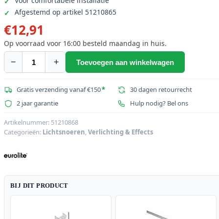
Voor comfortabele installatie
Afgestemd op artikel 51210865
€
12,91
Op voorraad voor 16:00 besteld maandag in huis.
−
+
Toevoegen aan winkelwagen
EUROLITE
montagebeugel
voor
Gratis verzending vanaf €150
*
30 dagen retourrecht
U-
2 jaar garantie
Hulp nodig? Bel ons
profiel
20mm
Artikelnummer:
51210868
Categorieën:
Lichtsnoeren
,
Verlichting & Effects
metaal
aantal
BIJ DIT PRODUCT