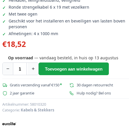
Hefkabel, veiligheidsband, veiligheid
Ronde strengelkabel 6 x 19 met vezelkern
Met twee ogen
Geschikt voor het installeren en beveiligen van lasten boven
personen
Afmetingen: 4 x 1000 mm
€
18,52
Op voorraad
— vandaag besteld, in huis op 13 augustus
−
+
Toevoegen aan winkelwagen
EUROLITE
veiligheidsband
A
Gratis verzending vanaf €150
*
30 dagen retourrecht
4x1000mm
2 jaar garantie
Hulp nodig? Bel ons
tot
15kg
Artikelnummer:
58010320
Categorie:
Kabels & Stekkers
zilver
aantal