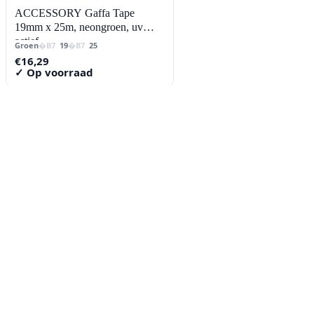
ACCESSORY Gaffa Tape
19mm x 25m, neongroen, uv
actief
Groen
19
25
€
16,29
✓ Op voorraad
Contact
Lorentzstraat 89
2665 JG Bleiswijk
085-0805078
info@buzz-shop.nl
Werkdagen 9:00–17:00
KvK: 99144492
Klantenservice
Klantenservice