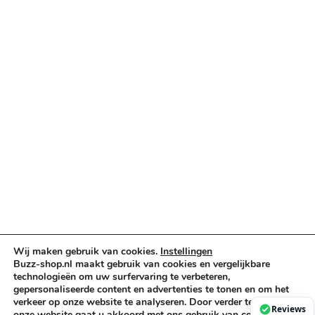
Categorieën
Verlichting & Effects
Audio & PA
Truss & Rigging
Muziekinstrumenten
Cases & Tassen
DJ-apparatuur
Kabels & Stekkers
Decoratie & Kunstplanten
Aanbiedingen
Voorwaarden
Algemene voorwaarden
Wij maken gebruik van cookies.
Instellingen
Buzz-shop.nl maakt gebruik van cookies en vergelijkbare
Privacybeleid
technologieën om uw surfervaring te verbeteren,
Cookiebeleid
gepersonaliseerde content en advertenties te tonen en om het
verkeer op onze website te analyseren. Door verder te gaan op
Reviews
onze website gaat u akkoord met ons gebruik van cookies. Voor