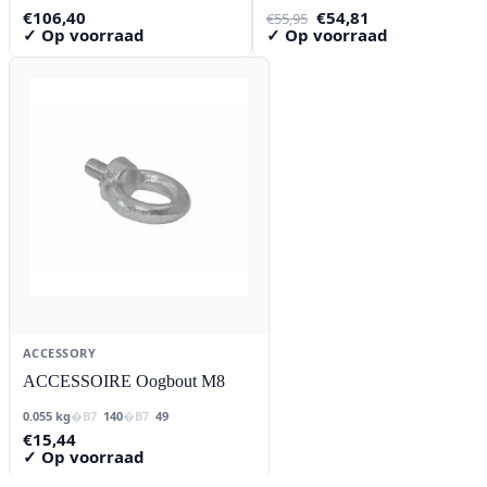
Oorspronkelijke
Huidige
€
106,40
€
54,81
€
55,95
prijs
prijs
✓ Op voorraad
✓ Op voorraad
was:
is:
€55,95.
€54,81.
ACCESSORY
ACCESSOIRE Oogbout M8
0.055 kg
140
49
€
15,44
✓ Op voorraad