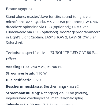
Besturingopties
Stand-alone; master/slave-functie; sound-to-light via
microfoon; DMX; QuickDMX via USB (optioneel); W-DMX
draadloze oplossing via USB (optioneel); CRMX van
LumenRadio via USB (optioneel). Vooraf geprogrammeerd
in Light'J, Light Captain, EASY SHOW 2, EASY SHOW 3 en
Colorchief.
Technische specificaties – EUROLITE LED CAT-80 Beam
Effect
Voeding:
100–240 V AC, 50/60 Hz
Stroomverbruik:
110 W
IP-classificatie:
IP20
Beschermingsklasse:
Beschermingsklasse I
Stroomaansluiting:
Netingang via P-Con (blauw),
ingebouwde voedingskabel met veiligheidsplug
Zekering:
5 × 20 mm, T 2 A vervangbaar