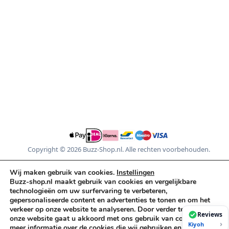
DJ-apparatuur
Kabels & Stekkers
Decoratie & Kunstplanten
Aanbiedingen
Voorwaarden
Algemene voorwaarden
Privacybeleid
Cookiebeleid
Copyright © 2026 Buzz-Shop.nl. Alle rechten voorbehouden.
Wij maken gebruik van cookies.
Instellingen
Buzz-shop.nl maakt gebruik van cookies en vergelijkbare
technologieën om uw surfervaring te verbeteren,
gepersonaliseerde content en advertenties te tonen en om het
verkeer op onze website te analyseren. Door verder te gaan op
Reviews
onze website gaat u akkoord met ons gebruik van cookies. Voor
›
Kiyoh
meer informatie over de cookies die wij gebruiken en hoe u deze