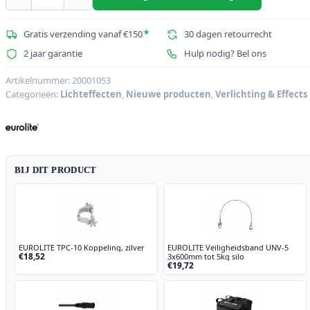
EUROLITE
Set
2x
Gratis verzending vanaf €150
*
30 dagen retourrecht
LED
2 jaar garantie
Hulp nodig? Bel ons
CAT-
80
Artikelnummer:
20001053
Categorieën:
Lichteffecten
,
Nieuwe producten
,
Verlichting & Effects
Beam
Effect
+
Flightcase
aantal
BIJ DIT PRODUCT
EUROLITE TPC-10 Koppeling, zilver
EUROLITE Veiligheidsband UNV-5
€18,52
3x600mm tot 5kg silo
€19,72