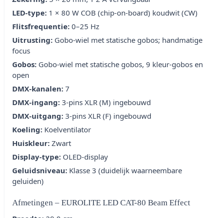
LED-type:
1 × 80 W COB (chip-on-board) koudwit (CW)
Flitsfrequentie:
0–25 Hz
Uitrusting:
Gobo-wiel met statische gobos; handmatige
focus
Gobos:
Gobo-wiel met statische gobos, 9 kleur-gobos en
open
DMX-kanalen:
7
DMX-ingang:
3-pins XLR (M) ingebouwd
DMX-uitgang:
3-pins XLR (F) ingebouwd
Koeling:
Koelventilator
Huiskleur:
Zwart
Display-type:
OLED-display
Geluidsniveau:
Klasse 3 (duidelijk waarneembare
geluiden)
Afmetingen – EUROLITE LED CAT-80 Beam Effect