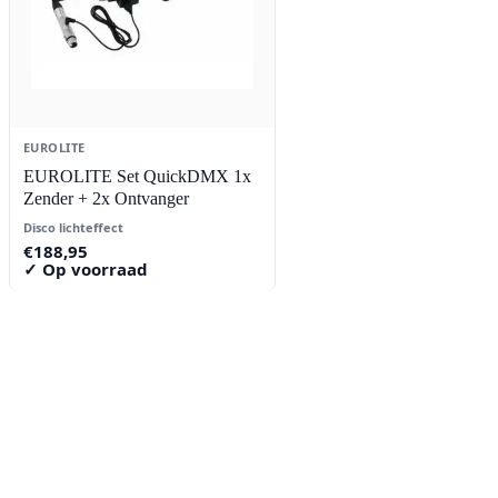
EUROLITE
EUROLITE Set QuickDMX 1x
Zender + 2x Ontvanger
Disco lichteffect
€
188,95
✓ Op voorraad
Contact
Lorentzstraat 89
2665 JG Bleiswijk
085-0805078
info@buzz-shop.nl