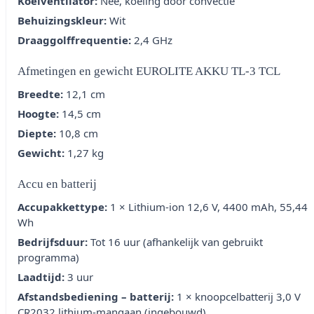
Koelventilator:
Nee, koeling door convectie
Behuizingskleur:
Wit
Draaggolffrequentie:
2,4 GHz
Afmetingen en gewicht EUROLITE AKKU TL-3 TCL
Breedte:
12,1 cm
Hoogte:
14,5 cm
Diepte:
10,8 cm
Gewicht:
1,27 kg
Accu en batterij
Accupakkettype:
1 × Lithium-ion 12,6 V, 4400 mAh, 55,44
Wh
Bedrijfsduur:
Tot 16 uur (afhankelijk van gebruikt
programma)
Laadtijd:
3 uur
Afstandsbediening – batterij:
1 × knoopcelbatterij 3,0 V
CR2032 lithium-mangaan (ingebouwd)