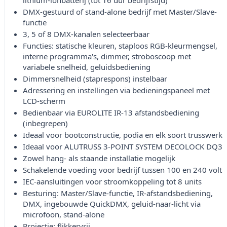
lithium-ionbatterij (tot 16 uur bedrijfstijd)
DMX-gestuurd of stand-alone bedrijf met Master/Slave-
functie
3, 5 of 8 DMX-kanalen selecteerbaar
Functies: statische kleuren, staploos RGB-kleurmengsel,
interne programma's, dimmer, stroboscoop met
variabele snelheid, geluidsbediening
Dimmersnelheid (staprespons) instelbaar
Adressering en instellingen via bedieningspaneel met
LCD-scherm
Bedienbaar via EUROLITE IR-13 afstandsbediening
(inbegrepen)
Ideaal voor bootconstructie, podia en elk soort trusswerk
Ideaal voor ALUTRUSS 3-POINT SYSTEM DECOLOCK DQ3
Zowel hang- als staande installatie mogelijk
Schakelende voeding voor bedrijf tussen 100 en 240 volt
IEC-aansluitingen voor stroomkoppeling tot 8 units
Besturing: Master/Slave-functie, IR-afstandsbediening,
DMX, ingebouwde QuickDMX, geluid-naar-licht via
microfoon, stand-alone
Projectie: flikkervrij