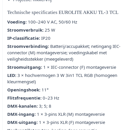
Technische specificaties EUROLITE AKKU TL-3 TCL
Voeding:
100–240 V AC, 50/60 Hz
Stroomverbruik:
25 W
IP-classificatie:
IP20
Stroomverbinding:
Batterij/accupakket; netingang IEC-
connector (M) montageversie; voedingskabel met
veiligheidsstekker (meegeleverd)
Stroomuitgang:
1 × IEC-connector (F) montageversie
LED:
3 × hochvermogen 3 W 3in1 TCL RGB (homogeen
kleurmengsel)
Openingshoek:
11°
Flitsfrequentie:
0–23 Hz
DMX-kanalen:
3; 5; 8
DMX-ingang:
1 × 3-pins XLR (M) montageversie
DMX-uitgang:
1 × 3-pins XLR (F) montageversie