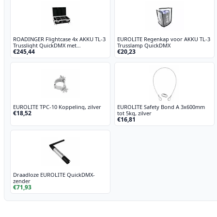
aantal
ROADINGER Flightcase 4x AKKU TL-3
EUROLITE Regenkap voor AKKU TL-3
Trusslight QuickDMX met
Trusslamp QuickDMX
€245,44
€20,23
oplaadfunctie
EUROLITE TPC-10 Koppeling, zilver
EUROLITE Safety Bond A 3x600mm
€18,52
tot 5kg, zilver
€16,81
Draadloze EUROLITE QuickDMX-
zender
€71,93