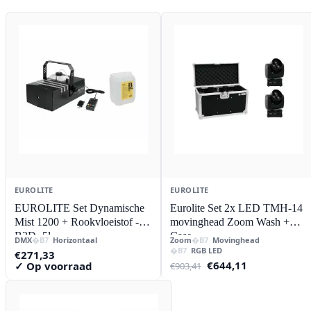
EUROLITE
EUROLITE
EUROLITE Set Dynamische
Eurolite Set 2x LED TMH-14
Mist 1200 + Rookvloeistof -
movinghead Zoom Wash +
B2D- 5l
Case
DMX
Horizontaal
Zoom
Movinghead
RGB LED
€
271,33
Oorspronkelijke
Huidige
€
644,11
✓ Op voorraad
€
903,41
prijs
prijs
was:
is:
€903,41.
€644,11.