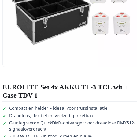
EUROLITE Set 4x AKKU TL-3 TCL wit +
Case TDV-1
Compact en helder – ideaal voor trussinstallatie
Draadloos, flexibel en veelzijdig inzetbaar
Geïntegreerde QuickDMX-ontvanger voor draadloze DMX512-
signaaloverdracht
3 × 3 W TCL LED in rood, groen en blauw