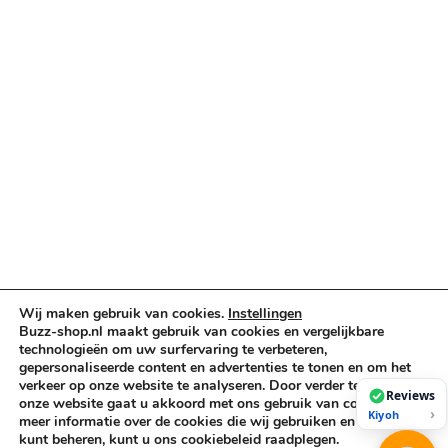
Truss & Rigging
Muziekinstrumenten
Cases & Tassen
DJ-apparatuur
Kabels & Stekkers
Decoratie & Kunstplanten
Aanbiedingen
Voorwaarden
Algemene voorwaarden
Privacybeleid
Cookiebeleid
Wij maken gebruik van cookies.
Instellingen
Buzz-shop.nl maakt gebruik van cookies en vergelijkbare
technologieën om uw surfervaring te verbeteren,
gepersonaliseerde content en advertenties te tonen en om het
Copyright © 2026 Buzz-Shop.nl. Alle rechten voorbehouden.
verkeer op onze website te analyseren. Door verder te gaan op
Reviews
onze website gaat u akkoord met ons gebruik van cookies. Voor
›
Kiyoh
meer informatie over de cookies die wij gebruiken en hoe u deze
kunt beheren, kunt u ons cookiebeleid raadplegen.