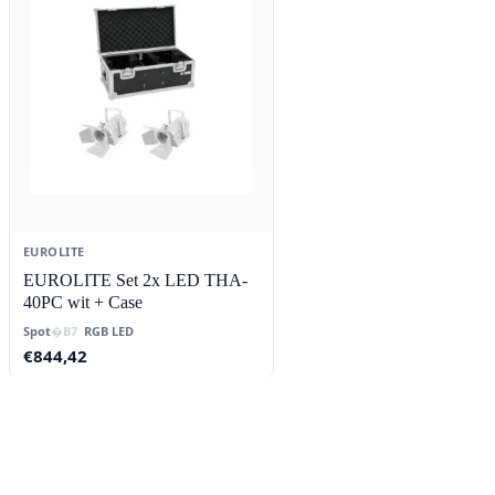
EUROLITE
EUROLITE Set 2x LED THA-
40PC wit + Case
Spot
RGB LED
€
844,42
Contact
Lorentzstraat 89