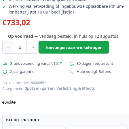
Werking via netvoeding of ingebouwde oplaadbare lithium-
ionbatterij (tot 16 uur bedrijfstijd)
€
733,02
Op voorraad
— vandaag besteld, in huis op 12 augustus
−
+
Toevoegen aan winkelwagen
EUROLITE
Set
4x
Gratis verzending vanaf €150
*
30 dagen retourrecht
AKKU
2 jaar garantie
Hulp nodig? Bel ons
TL-
3
Artikelnummer:
20000651
Categorieën:
Spots en parren
,
Verlichting & Effects
TCL
wit
+
Case
TDV-
BIJ DIT PRODUCT
1