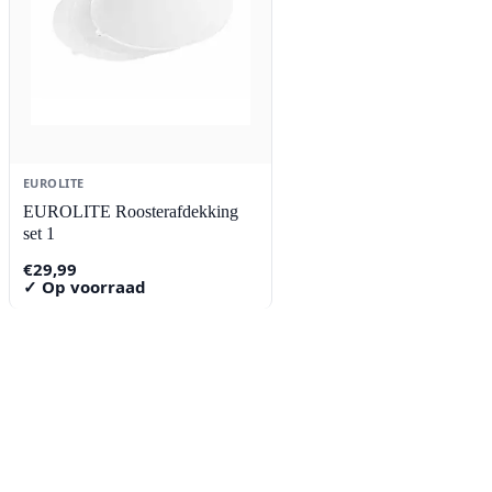
EUROLITE
EUROLITE Roosterafdekking
set 1
€
29,99
✓ Op voorraad
Contact
Lorentzstraat 89
2665 JG Bleiswijk
085-0805078
info@buzz-shop.nl