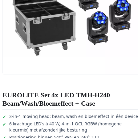
EUROLITE Set 4x LED TMH-H240
Beam/Wash/Bloemeffect + Case
3-in-1 moving head: beam, wash en bloemeffect in één device
6 krachtige LED's à 40 W, 4-in-1 QCL RGBW (homogene
kleurmix) met afzonderlijke besturing
Positionering binnen 540° PAN en 240° TILT