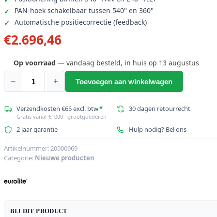
PAN-hoek schakelbaar tussen 540° en 360°
Automatische positiecorrectie (feedback)
€
2.696,46
Op voorraad
— vandaag besteld, in huis op 13 augustus
−
+
Toevoegen aan winkelwagen
EUROLITE
Set
4x
Verzendkosten €65 excl. btw
*
30 dagen retourrecht
Gratis vanaf €1000 · grootgoederen
LED
2 jaar garantie
Hulp nodig? Bel ons
TMH-
H240
Artikelnummer:
20000969
Beam/Wash/Bloemeffect
Categorie:
Nieuwe producten
+
Case
aantal
BIJ DIT PRODUCT