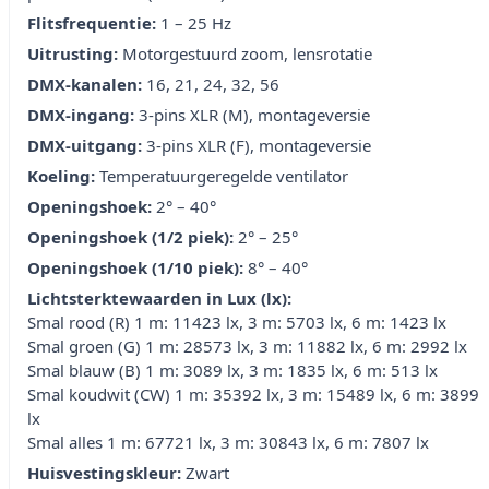
Flitsfrequentie:
1 – 25 Hz
Uitrusting:
Motorgestuurd zoom, lensrotatie
DMX-kanalen:
16, 21, 24, 32, 56
DMX-ingang:
3-pins XLR (M), montageversie
DMX-uitgang:
3-pins XLR (F), montageversie
Koeling:
Temperatuurgeregelde ventilator
Openingshoek:
2° – 40°
Openingshoek (1/2 piek):
2° – 25°
Openingshoek (1/10 piek):
8° – 40°
Lichtsterktewaarden in Lux (lx):
Smal rood (R) 1 m: 11423 lx, 3 m: 5703 lx, 6 m: 1423 lx
Smal groen (G) 1 m: 28573 lx, 3 m: 11882 lx, 6 m: 2992 lx
Smal blauw (B) 1 m: 3089 lx, 3 m: 1835 lx, 6 m: 513 lx
Smal koudwit (CW) 1 m: 35392 lx, 3 m: 15489 lx, 6 m: 3899
lx
Smal alles 1 m: 67721 lx, 3 m: 30843 lx, 6 m: 7807 lx
Huisvestingskleur:
Zwart