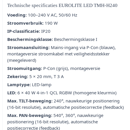
Technische specificaties EUROLITE LED TMH-H240
Voeding:
100–240 V AC, 50/60 Hz
Stroomverbruik:
190 W
IP-classificatie:
IP20
Beschermingsklasse:
Beschermingsklasse I
Stroomaansluiting:
Mains-ingang via P-Con (blauw),
montageversie stroomkabel met veiligheidsstekker
(meegeleverd)
Stroomuitgang:
P-Con (grijs), montageversie
Zekering:
5 × 20 mm, T 3 A
Lamptype:
LED-lamp
LED:
6 × 40 W 4-in-1 QCL RGBW (homogene kleurmix)
Max. TILT-beweging:
240°, nauwkeurige positionering
(16-bit resolutie), automatische positiecorrectie (feedback)
Max. PAN-beweging:
540°, 360°, nauwkeurige
positionering (16-bit resolutie), automatische
positiecorrectie (feedback)