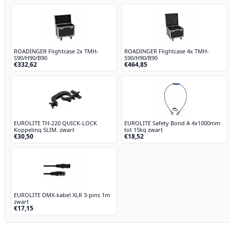
ROADINGER Flightcase 2x TMH-
ROADINGER Flightcase 4x TMH-
S90/H90/B90
S90/H90/B90
€332,62
€464,85
EUROLITE TH-220 QUICK-LOCK
EUROLITE Safety Bond A 4x1000mm
Koppeling SLIM. zwart
tot 15kg zwart
€30,50
€18,52
EUROLITE DMX-kabel XLR 3-pins 1m
zwart
€17,15