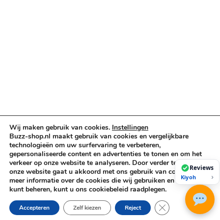
Cases & Tassen
DJ-apparatuur
Kabels & Stekkers
Decoratie & Kunstplanten
Aanbiedingen
Voorwaarden
Algemene voorwaarden
Privacybeleid
Cookiebeleid
Wij maken gebruik van cookies.
Instellingen
Buzz-shop.nl maakt gebruik van cookies en vergelijkbare
technologieën om uw surfervaring te verbeteren,
Copyright © 2026 Buzz-Shop.nl. Alle rechten voorbehouden.
gepersonaliseerde content en advertenties te tonen en om het
verkeer op onze website te analyseren. Door verder te gaan op
Reviews
onze website gaat u akkoord met ons gebruik van cookies. Voor
›
Kiyoh
meer informatie over de cookies die wij gebruiken en hoe u deze
kunt beheren, kunt u ons cookiebeleid raadplegen.
Sluit AVG/GDPR co
Accepteren
Zelf kiezen
Reject