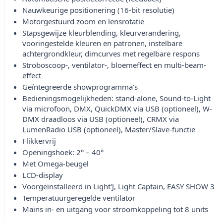
Nauwkeurige positionering (16-bit resolutie)
Motorgestuurd zoom en lensrotatie
Stapsgewijze kleurblending, kleurverandering,
vooringestelde kleuren en patronen, instelbare
achtergrondkleur, dimcurves met regelbare respons
Stroboscoop-, ventilator-, bloemeffect en multi-beam-
effect
Geïntegreerde showprogramma's
Bedieningsmogelijkheden: stand-alone, Sound-to-Light
via microfoon, DMX, QuickDMX via USB (optioneel), W-
DMX draadloos via USB (optioneel), CRMX via
LumenRadio USB (optioneel), Master/Slave-functie
Flikkervrij
Openingshoek: 2° – 40°
Met Omega-beugel
LCD-display
Voorgeïnstalleerd in Light'J, Light Captain, EASY SHOW 3
Temperatuurgeregelde ventilator
Mains in- en uitgang voor stroomkoppeling tot 8 units