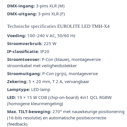
DMX-ingang:
3-pins XLR (M)
DMX-uitgang:
3-pins XLR (F)
Technische specificaties EUROLITE LED TMH-X4
Voeding:
100–240 V AC, 50/60 Hz
Stroomverbruik:
225 W
IP-classificatie:
IP20
Stroomtoevoer:
P-Con (blauw), montageversie
stroomkabel met veiligheidsstekker
Stroomuitgang:
P-Con (grijs), montageversie
Zekering:
5 × 20 mm, T 2 A, vervangbaar
Lamptype:
LED-lamp
LED:
19 × 15 W COB (chip-on-board) 4in1 QCL RGBW
(homogene kleurmengeling)
Max. TILT-beweging:
270° met nauwkeurige positionering
(16-bits resolutie) en automatische positiecorrectie
(feedback)