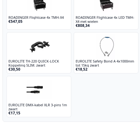
ROADINGER Flightcase 4x TMH-X4
ROADINGER Flightcase 4x LED TMH-
€547,05
X4 met wielen
€808,34
EUROLITE TH-220 QUICK-LOCK
EUROLITE Safety Bond A 4x1000mm
Koppeling SLIM. zwart
tot 15kg zwart
€30,50
€18,52
EUROLITE DMX-kabel XLR 3-pins 1m
zwart
€17,15