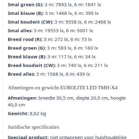
Smal groen (G):
3 m: 7893 lx, 6 m: 1841 lx
Smal blauw (B):
3 m: 1468 lx, 6 m: 390 lx
Smal koudwit (CW):
3 m: 9558 lx, 6 m: 2468 lx
Smal alles:
3 m: 19553 lx, 6 m: 5001 lx
Breed rood (R):
3 m: 272 lx, 6 m: 73 lx
Breed groen (G):
3 m: 583 lx, 6 m: 160 lx
Breed blauw (B):
3 m: 117 lx, 6 m: 34 lx
Breed koudwit (CW):
3 m: 740 lx, 6 m: 211 lx
Breed alles:
3 m: 1568 lx, 6 m: 439 lx
Afmetingen en gewicht EUROLITE LED TMH-X4
Afmetingen:
breedte 30,5 cm, diepte 20,0 cm, hoogte
40,0 cm
Gewicht:
8,62 kg
Juridische specificaties
Speciaal product:
niet ontworpen voor huishoudelijke