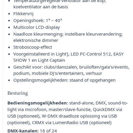
Temperatuurgeregelde ventilator aan de kop;
koelventilator aan de basis
Flikkervrij
Openingshoek: 1° – 40°
Multicolor LCD-display
Naadloze kleurmenging; instelbare kleurverandering;
elektronische dimmer
Stroboscoop-effect
Voorgeïnstalleerd in Light'J, LED PC-Control 512, EASY
SHOW 1 en Light Captain
Geschikt voor: clubs/danszalen, bruiloften/gala's/events,
podium, mobiele DJ's/entertainers, verhuur
Opstellingsmogelijkheden: staand of opgehangen
Besturing
Bedieningsmogelijkheden:
stand-alone, DMX, sound-to-
light via microfoon, master/slave-functie, QuickDMX via
USB (optioneel), W-DMX draadloze oplossing via USB
(optioneel), CRMX via LumenRadio USB (optioneel)
DMX-kanalen:
16 of 24