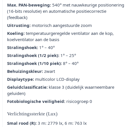
Max. PAN-beweging:
540° met nauwkeurige positionering
(16-bits resolutie) en automatische positiecorrectie
(feedback)
Uitrusting:
motorisch aangestuurde zoom
Koeling:
temperatuurgeregelde ventilator aan de kop,
koelventilator aan de basis
Stralingshoek:
1° – 40°
Stralingshoek (1/2 piek):
1° – 25°
Stralingshoek (1/10 piek):
8° – 40°
Behuizingskleur:
zwart
Displaytype:
multicolor LCD-display
Geluidclassificatie:
klasse 3 (duidelijk waarneembare
geluiden)
Fotobiologische veiligheid:
risicogroep 0
Verlichtingssterkte (Lux)
Smal rood (R):
3 m: 2779 lx, 6 m: 763 lx