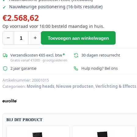
Nauwkeurige positionering (16-bits resolutie)
€
2.568,62
Op voorraad voor 16:00 besteld maandag in huis.
−
+
Toevoegen aan winkelwagen
EUROLITE
Set
4x
Verzendkosten €65 excl. btw
*
30 dagen retourrecht
Gratis vanaf €1000 · grootgoederen
LED
2 jaar garantie
Hulp nodig? Bel ons
TMH-
X4
Artikelnummer:
20001015
+
Categorieën:
Moving heads
,
Nieuwe producten
,
Verlichting & Effects
Case
met
wielen
aantal
BIJ DIT PRODUCT