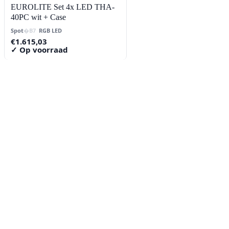
EUROLITE Set 4x LED THA-
40PC wit + Case
Spot
RGB LED
€
1.615,03
✓ Op voorraad
Contact
Lorentzstraat 89
2665 JG Bleiswijk
085-0805078
info@buzz-shop.nl
Werkdagen 9:00–17:00
KvK: 99144492
Klantenservice
Klantenservice