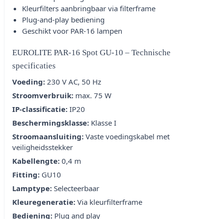
Kleurfilters aanbringbaar via filterframe
Plug-and-play bediening
Geschikt voor PAR-16 lampen
EUROLITE PAR-16 Spot GU-10 – Technische
specificaties
Voeding:
230 V AC, 50 Hz
Stroomverbruik:
max. 75 W
IP-classificatie:
IP20
Beschermingsklasse:
Klasse I
Stroomaansluiting:
Vaste voedingskabel met
veiligheidsstekker
Kabellengte:
0,4 m
Fitting:
GU10
Lamptype:
Selecteerbaar
Kleuregeneratie:
Via kleurfilterframe
Bediening:
Plug and play