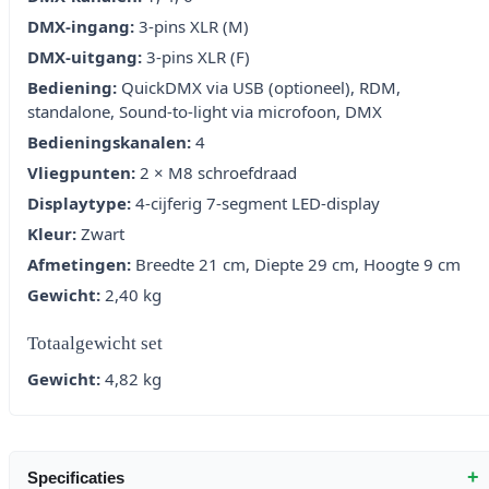
DMX-ingang:
3-pins XLR (M)
DMX-uitgang:
3-pins XLR (F)
Bediening:
QuickDMX via USB (optioneel), RDM,
standalone, Sound-to-light via microfoon, DMX
Bedieningskanalen:
4
Vliegpunten:
2 × M8 schroefdraad
Displaytype:
4-cijferig 7-segment LED-display
Kleur:
Zwart
Afmetingen:
Breedte 21 cm, Diepte 29 cm, Hoogte 9 cm
Gewicht:
2,40 kg
Totaalgewicht set
Gewicht:
4,82 kg
+
Specificaties