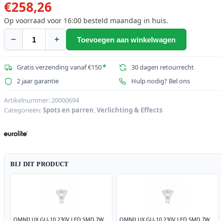
€
258,26
Op voorraad voor 16:00 besteld maandag in huis.
−
+
Toevoegen aan winkelwagen
EUROLITE
Set
4x
Gratis verzending vanaf €150
*
30 dagen retourrecht
PAR-
2 jaar garantie
Hulp nodig? Bel ons
16
Spot
Artikelnummer:
20000694
Categorieën:
Spots en parren
,
Verlichting & Effects
bk
dim2warm
+
EDX-
4
BIJ DIT PRODUCT
DMX
RDM
LED
Dimmer
Pack
OMNILUX GU-10 230V LED SMD 7W
OMNILUX GU-10 230V LED SMD 7W