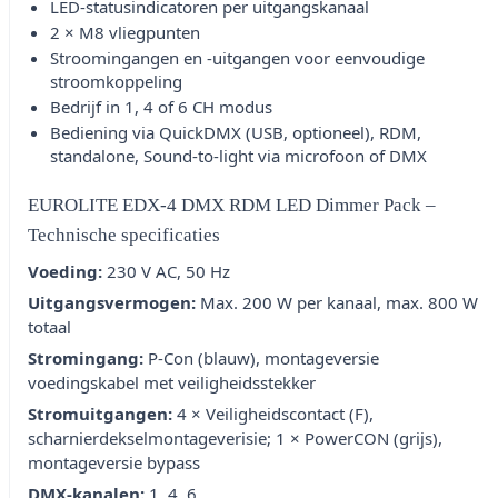
LED-statusindicatoren per uitgangskanaal
2 × M8 vliegpunten
Stroomingangen en -uitgangen voor eenvoudige
stroomkoppeling
Bedrijf in 1, 4 of 6 CH modus
Bediening via QuickDMX (USB, optioneel), RDM,
standalone, Sound-to-light via microfoon of DMX
EUROLITE EDX-4 DMX RDM LED Dimmer Pack –
Technische specificaties
Voeding:
230 V AC, 50 Hz
Uitgangsvermogen:
Max. 200 W per kanaal, max. 800 W
totaal
Stromingang:
P-Con (blauw), montageversie
voedingskabel met veiligheidsstekker
Stromuitgangen:
4 × Veiligheidscontact (F),
scharnierdekselmontageverisie; 1 × PowerCON (grijs),
montageversie bypass
DMX-kanalen:
1, 4, 6