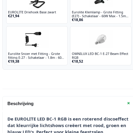
EUROLITE Driehoek Base zwart
Eurolite Klemlamp - Grote Fitting
€21,94
(E27) - Schakelaar - 60W Max - 1.5m
€18,86
snoer
Eurolite Snoer met Fitting - Grote
OMNILUX LED BC-1 E-27 Beam Effect
fitting E-27 - Schakelaar - 1.8m - 60W
RGB
€19,38
€18,52
Max
+
Beschrijving
De EUROLITE LED BC-1 RGB is een roterend discoeffect
dat kleurrijke lichtshows creëert met rood, groen en
blauw LED's. Perfect voor kleine feestzalen,