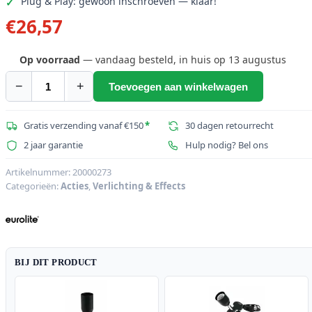
Plug & Play: gewoon inschroeven — klaar!
€
26,57
Op voorraad
— vandaag besteld, in huis op 13 augustus
−
+
Toevoegen aan winkelwagen
EUROLITE
Set
LED
Gratis verzending vanaf €150
*
30 dagen retourrecht
BC-
2 jaar garantie
Hulp nodig? Bel ons
1
RGB
Artikelnummer:
20000273
Categorieën:
Acties
,
Verlichting & Effects
+
Driehoek
Base
zwart
aantal
BIJ DIT PRODUCT