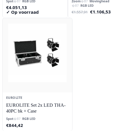
Spot
RGB LED
Zoom
Movinghead
RGB LED
€
4.051,13
Oorspronkelijke
Huidige
€
1.106,53
✓ Op voorraad
€
1.557,91
prijs
prijs
was:
is:
€1.557,91.
€1.106,53
EUROLITE
EUROLITE Set 2x LED THA-
40PC bk + Case
Spot
RGB LED
€
844,42