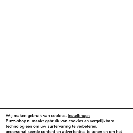
Categorieën
Verlichting & Effects
Audio & PA
Truss & Rigging
Muziekinstrumenten
Cases & Tassen
DJ-apparatuur
Kabels & Stekkers
Decoratie & Kunstplanten
Aanbiedingen
Voorwaarden
Algemene voorwaarden
Privacybeleid
Wij maken gebruik van cookies.
Instellingen
Buzz-shop.nl maakt gebruik van cookies en vergelijkbare
Cookiebeleid
technologieën om uw surfervaring te verbeteren,
gepersonaliseerde content en advertenties te tonen en om het