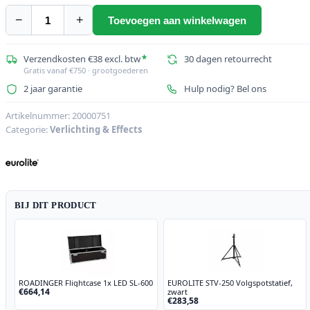
−
+
Toevoegen aan winkelwagen
EUROLITE
Set
LED
Verzendkosten €38 excl. btw
*
30 dagen retourrecht
Gratis vanaf €750 · grootgoederen
SL-
2 jaar garantie
Hulp nodig? Bel ons
600
DMX
Artikelnummer:
20000751
+
Categorie:
Verlichting & Effects
STV-
250
aantal
BIJ DIT PRODUCT
ROADINGER Flightcase 1x LED SL-600
EUROLITE STV-250 Volgspotstatief,
€664,14
zwart
€283,58