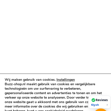
Audio & PA
Truss & Rigging
Muziekinstrumenten
Cases & Tassen
DJ-apparatuur
Kabels & Stekkers
Decoratie & Kunstplanten
Aanbiedingen
Voorwaarden
Algemene voorwaarden
Privacybeleid
Cookiebeleid
Wij maken gebruik van cookies.
Instellingen
Buzz-shop.nl maakt gebruik van cookies en vergelijkbare
technologieën om uw surfervaring te verbeteren,
gepersonaliseerde content en advertenties te tonen en om het
Copyright © 2026 Buzz-Shop.nl. Alle rechten voorbehouden.
verkeer op onze website te analyseren. Door verder te gaan op
Reviews
onze website gaat u akkoord met ons gebruik van cookies. Voor
›
Kiyoh
meer informatie over de cookies die wij gebruiken en hoe u deze
kunt beheren, kunt u ons cookiebeleid raadplegen.