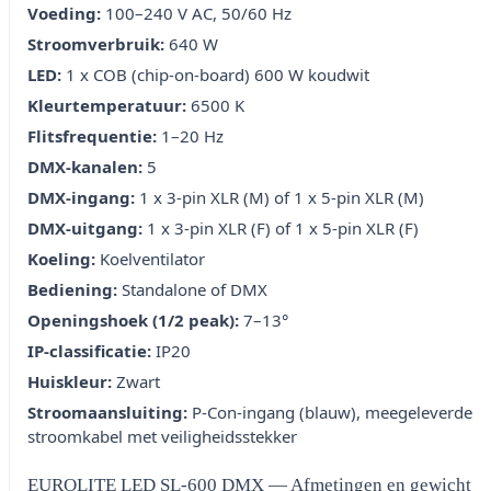
Voeding:
100–240 V AC, 50/60 Hz
Stroomverbruik:
640 W
LED:
1 x COB (chip-on-board) 600 W koudwit
Kleurtemperatuur:
6500 K
Flitsfrequentie:
1–20 Hz
DMX-kanalen:
5
DMX-ingang:
1 x 3-pin XLR (M) of 1 x 5-pin XLR (M)
DMX-uitgang:
1 x 3-pin XLR (F) of 1 x 5-pin XLR (F)
Koeling:
Koelventilator
Bediening:
Standalone of DMX
Openingshoek (1/2 peak):
7–13°
IP-classificatie:
IP20
Huiskleur:
Zwart
Stroomaansluiting:
P-Con-ingang (blauw), meegeleverde
stroomkabel met veiligheidsstekker
EUROLITE LED SL-600 DMX — Afmetingen en gewicht