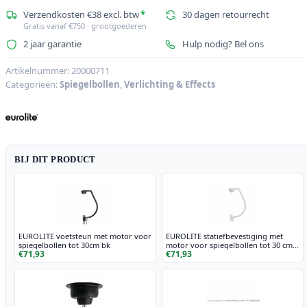
Verzendkosten €38 excl. btw
*
30 dagen retourrecht
Gratis vanaf €750 · grootgoederen
2 jaar garantie
Hulp nodig? Bel ons
Artikelnummer:
20000711
Categorieën:
Spiegelbollen
,
Verlichting & Effects
BIJ DIT PRODUCT
EUROLITE voetsteun met motor voor
EUROLITE statiefbevestiging met
spiegelbollen tot 30cm bk
motor voor spiegelbollen tot 30 cm
€71,93
€71,93
wh