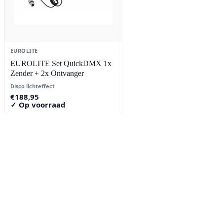
EUROLITE
EUROLITE Set QuickDMX 1x
Zender + 2x Ontvanger
Disco lichteffect
€
188,95
✓ Op voorraad
Contact
Lorentzstraat 89
2665 JG Bleiswijk
085-0805078
info@buzz-shop.nl
Werkdagen 9:00–17:00
KvK: 99144492