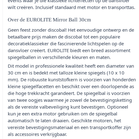
events waar je die klassieke lichteffecten op de dansvloer
wilt creëren. Inclusief standaard met motor en transporttas.
Over de EUROLITE Mirror Ball 30cm
Geen feest zonder discobal! Het eenvoudige ontwerp en de
betaalbare prijs maken de discobal tot een populaire
decoratieklassieker die fascinierende lichtspelen op de
dansvloer creëert. EUROLITE biedt een breed assortiment
spiegelballen in verschillende kleuren en maten.
Dit model in professionele kwaliteit heeft een diameter van
30 cm en is bedekt met talloze kleine spiegels (10 x 10
mm). De robuuste kunststofkern is voorzien van honderden
kleine spiegelfacetten en beschikt over een doorlopende as
die hoge trekkracht garandeert. De spiegelbal is voorzien
van twee oogjes waarmee je zowel de bevestigingsketting
als de vereiste valbeveiliging kunt bevestigen. Optioneel
kun je een extra motor gebruiken om de spiegelbal
automatisch te laten draaien. Geschikte motoren, het
vereiste bevestigingsmateriaal en een transportkoffer zijn
als accessoires verkrijgbaar.