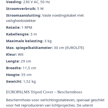
Voeding:
230 V AC, 50 Hz
Stroomverbruik:
5 W
Stroomaansluiting:
Vaste voedingskabel met
veiligheidsstekker
Rotatie:
1 RPM
Kabellengte:
3 m
Maximale belasting:
3 kg
Max. spiegelbaldiameter:
30 cm (EUROLITE)
Kleur:
Wit
Lengte:
29 cm
Breedte:
11,5 cm
Hoogte:
55 cm
Gewicht:
1,52 kg
EUROPALMS Tripod Cover – Beschermhoes
Beschermhoes voor verlichtingsstatieven, speciaal geschikt
voor het reproduceren van lichtprojecties. De uiterst