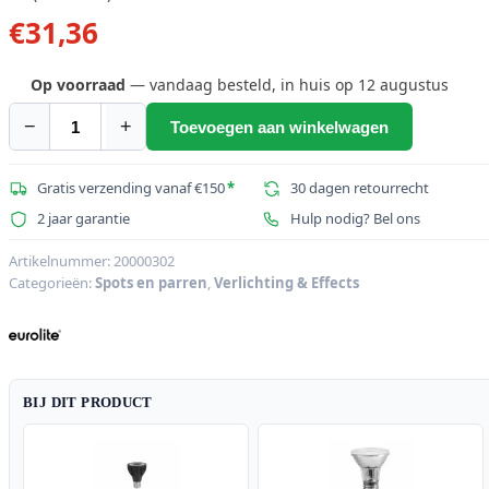
€
31,36
Op voorraad
— vandaag besteld, in huis op 12 augustus
−
+
Toevoegen aan winkelwagen
EUROLITE
Set
PAR-
Gratis verzending vanaf €150
*
30 dagen retourrecht
20
2 jaar garantie
Hulp nodig? Bel ons
Spot
sil
Artikelnummer:
20000302
Categorieën:
Spots en parren
,
Verlichting & Effects
+
PAR-
20
230V
SMD
BIJ DIT PRODUCT
6W
E-
27
LED