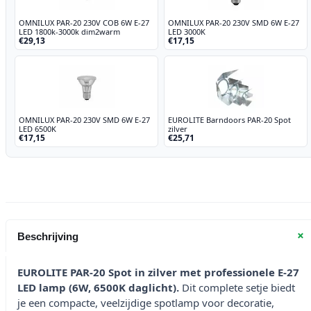
6500K
OMNILUX PAR-20 230V COB 6W E-27
OMNILUX PAR-20 230V SMD 6W E-27
aantal
LED 1800k-3000k dim2warm
LED 3000K
€29,13
€17,15
OMNILUX PAR-20 230V SMD 6W E-27
EUROLITE Barndoors PAR-20 Spot
LED 6500K
zilver
€17,15
€25,71
+
Beschrijving
EUROLITE PAR-20 Spot in zilver met professionele E-27
LED lamp (6W, 6500K daglicht).
Dit complete setje biedt
je een compacte, veelzijdige spotlamp voor decoratie,