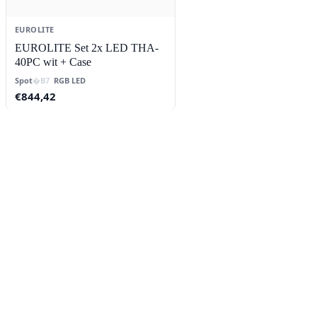
EUROLITE
EUROLITE Set 2x LED THA-
40PC wit + Case
Spot
RGB LED
€
844,42
Contact
Lorentzstraat 89
2665 JG Bleiswijk
085-0805078
info@buzz-shop.nl
Werkdagen 9:00–17:00
KvK: 99144492
Klantenservice