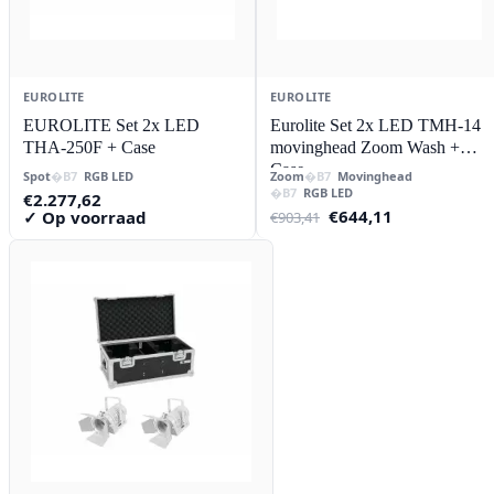
EUROLITE
EUROLITE
EUROLITE Set 2x LED
Eurolite Set 2x LED TMH-14
THA-250F + Case
movinghead Zoom Wash +
Case
Spot
RGB LED
Zoom
Movinghead
RGB LED
€
2.277,62
Oorspronkelijke
Huidige
€
644,11
✓ Op voorraad
€
903,41
prijs
prijs
was:
is:
€903,41.
€644,11.