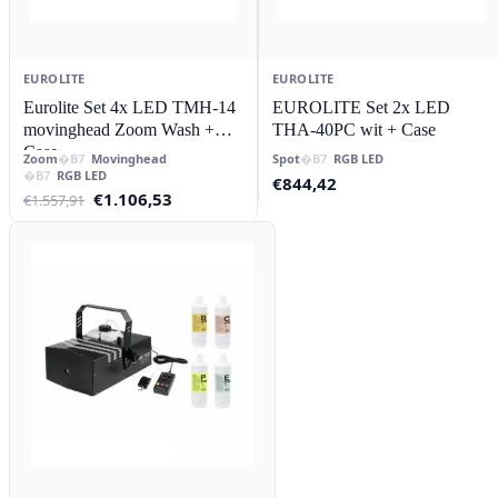
EUROLITE
EUROLITE
Eurolite Set 4x LED TMH-14
EUROLITE Set 2x LED
movinghead Zoom Wash +
THA-40PC wit + Case
Case
Zoom
Movinghead
Spot
RGB LED
RGB LED
€
844,42
Oorspronkelijke
Huidige
€
1.106,53
€
1.557,91
prijs
prijs
was:
is:
€1.557,91.
€1.106,53.