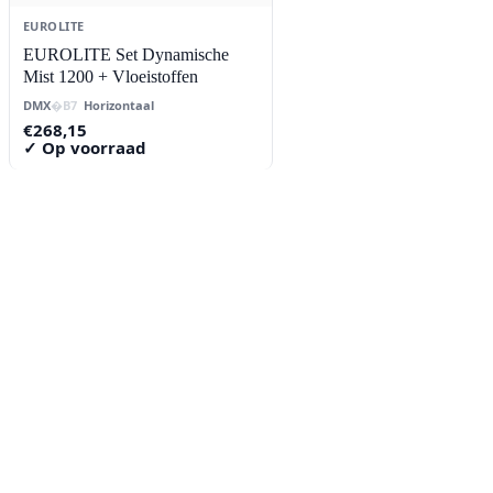
EUROLITE
EUROLITE Set Dynamische
Mist 1200 + Vloeistoffen
DMX
Horizontaal
€
268,15
✓ Op voorraad
Contact
Lorentzstraat 89
2665 JG Bleiswijk
085-0805078
info@buzz-shop.nl
Werkdagen 9:00–17:00
KvK: 99144492
Klantenservice