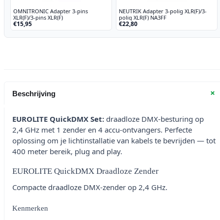
OMNITRONIC Adapter 3-pins
NEUTRIK Adapter 3-polig XLR(F)/3-
XLR(F)/3-pins XLR(F)
polig XLR(F) NA3FF
€15,95
€22,80
+
Beschrijving
EUROLITE QuickDMX Set:
draadloze DMX-besturing op
2,4 GHz met 1 zender en 4 accu-ontvangers. Perfecte
oplossing om je lichtinstallatie van kabels te bevrijden — tot
400 meter bereik, plug and play.
EUROLITE QuickDMX Draadloze Zender
Compacte draadloze DMX-zender op 2,4 GHz.
Kenmerken