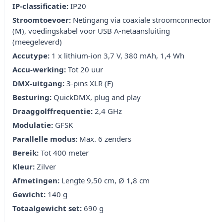
IP-classificatie:
IP20
Stroomtoevoer:
Netingang via coaxiale stroomconnector
(M), voedingskabel voor USB A-netaansluiting
(meegeleverd)
Accutype:
1 x lithium-ion 3,7 V, 380 mAh, 1,4 Wh
Accu-werking:
Tot 20 uur
DMX-uitgang:
3-pins XLR (F)
Besturing:
QuickDMX, plug and play
Draaggolffrequentie:
2,4 GHz
Modulatie:
GFSK
Parallelle modus:
Max. 6 zenders
Bereik:
Tot 400 meter
Kleur:
Zilver
Afmetingen:
Lengte 9,50 cm, Ø 1,8 cm
Gewicht:
140 g
Totaalgewicht set:
690 g