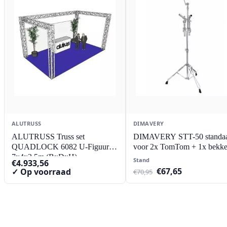
ALUTRUSS
DIMAVERY
ALUTRUSS Truss set
DIMAVERY STT-50 standa
QUADLOCK 6082 U-Figuur
voor 2x TomTom + 1x bekk
7x4x3.5m (BxDxH)
Stand
€
4.933,56
Oorspronkelijke
Huidige
€
67,65
✓ Op voorraad
€
70,95
prijs
prijs
was:
is:
€70,95.
€67,65.
Contact