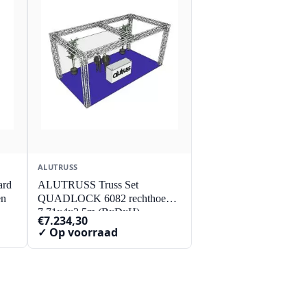
ALUTRUSS
ard
ALUTRUSS Truss Set
en
QUADLOCK 6082 rechthoek
7.71x4x3.5m (BxDxH)
€
7.234,30
✓ Op voorraad