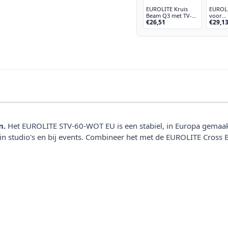
EUROLITE Kruis
EUROLI
Beam Q3 met TV-
voor
€26,51
€29,1
aansluiting
verlich
LS-1/S
n.
Het EUROLITE STV-60-WOT EU is een stabiel, in Europa gemaakt
 in studio's en bij events. Combineer het met de EUROLITE Cross