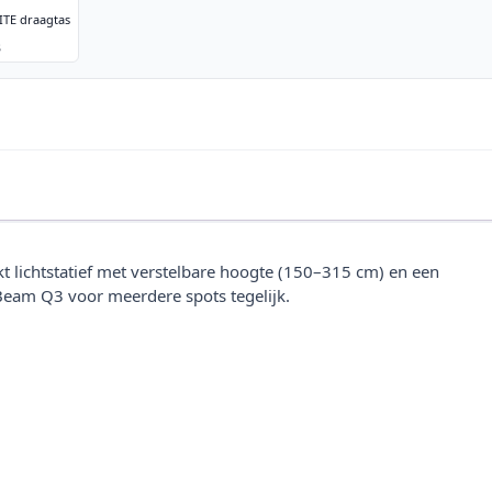
TE draagtas
3
tingsstatief
TV-50 EU
 lichtstatief met verstelbare hoogte (150–315 cm) en een
 Beam Q3 voor meerdere spots tegelijk.