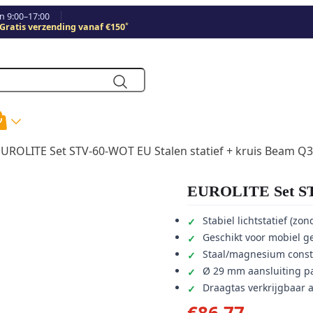
 9:00–17:00
*
Gratis verzending vanaf €150
EUROLITE Set STV-60-WOT EU Stalen statief + kruis Beam Q3
EUROLITE Set STV
Stabiel lichtstatief (zon
Geschikt voor mobiel g
Staal/magnesium const
Ø 29 mm aansluiting pa
Draagtas verkrijgbaar a
€
86,77