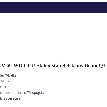
-60-WOT EU Stalen statief + kruis Beam Q3
der T-balk)
ebruik
ructie
st op standaard TV-spigots
ls accessoire