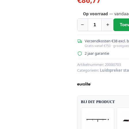
Op voorraad
— vandaag 
−
+
Toev
EUROLITE
Set
STV-
Verzendkosten €38 excl. 
Gratis vanaf €750 · grootgoe
60-
2 jaar garantie
WOT
EU
Artikelnummer:
20000703
Stalen
Categorieën:
Luidspreker st
statief
+
kruis
Beam
Q3
BIJ DIT PRODUCT
aantal