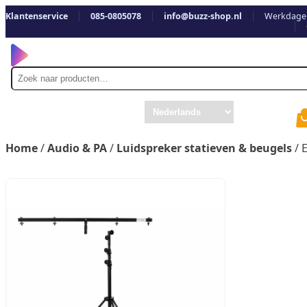
Klantenservice
085-0805078
info@buzz-shop.nl
Werkdagen
Zoek
naar
Home
/
Audio & PA
/
Luidspreker statieven & beugels
/ 