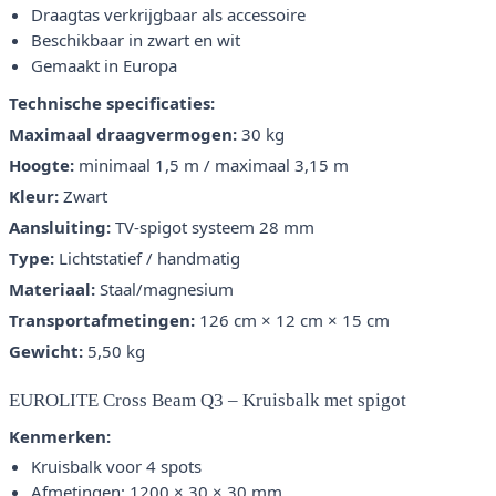
Draagtas verkrijgbaar als accessoire
Beschikbaar in zwart en wit
Gemaakt in Europa
Technische specificaties:
Maximaal draagvermogen:
30 kg
Hoogte:
minimaal 1,5 m / maximaal 3,15 m
Kleur:
Zwart
Aansluiting:
TV-spigot systeem 28 mm
Type:
Lichtstatief / handmatig
Materiaal:
Staal/magnesium
Transportafmetingen:
126 cm × 12 cm × 15 cm
Gewicht:
5,50 kg
EUROLITE Cross Beam Q3 – Kruisbalk met spigot
Kenmerken:
Kruisbalk voor 4 spots
Afmetingen: 1200 × 30 × 30 mm