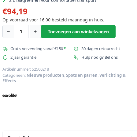
2 draagriemen voor comfortabel transport
€
94,19
Op voorraad voor 16:00 besteld maandag in huis.
−
+
Toevoegen aan winkelwagen
EUROLITE
Zachte
tas
Gratis verzending vanaf €150
*
30 dagen retourrecht
voor
2 jaar garantie
Hulp nodig? Bel ons
6x
LED
Artikelnummer:
52500218
Categorieën:
Nieuwe producten
,
Spots en parren
,
Verlichting &
Party
Effects
Tube
IR
aantal