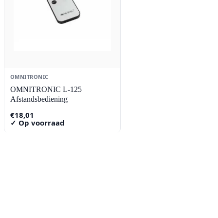
OMNITRONIC
OMNITRONIC L-125
Afstandsbediening
€
18,01
✓ Op voorraad
Contact
Lorentzstraat 89
2665 JG Bleiswijk
085-0805078
info@buzz-shop.nl