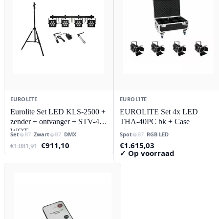
EUROLITE
EUROLITE
Eurolite Set LED KLS-2500 +
EUROLITE Set 4x LED
zender + ontvanger + STV-40-
THA-40PC bk + Case
WOT
Set
Zwart
DMX
Spot
RGB LED
Oorspronkelijke
Huidige
€
911,10
€
1.615,03
€
1.081,91
prijs
prijs
✓ Op voorraad
was:
is:
€1.081,91.
€911,10.