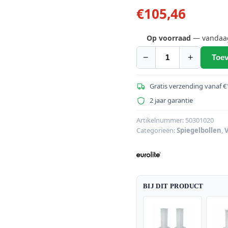
€
105,46
Op voorraad
— vandaag 
−
+
Toev
EUROLITE
statiefbevestig
met
Gratis verzending vanaf €
motor
2 jaar garantie
voor
spiegelbollen
Artikelnummer:
50301020
Categorieën:
Spiegelbollen
,
V
tot
50
cm
bk
+
BIJ DIT PRODUCT
snelkoppeling
aantal