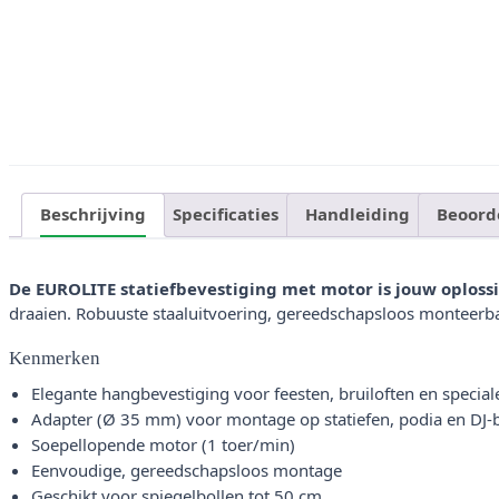
Beschrijving
Specificaties
Handleiding
Beoord
De EUROLITE statiefbevestiging met motor is jouw oplossi
draaien. Robuuste staaluitvoering, gereedschapsloos monteerbaa
Kenmerken
Elegante hangbevestiging voor feesten, bruiloften en speci
Adapter (Ø 35 mm) voor montage op statiefen, podia en DJ-
Soepellopende motor (1 toer/min)
Eenvoudige, gereedschapsloos montage
Geschikt voor spiegelbollen tot 50 cm