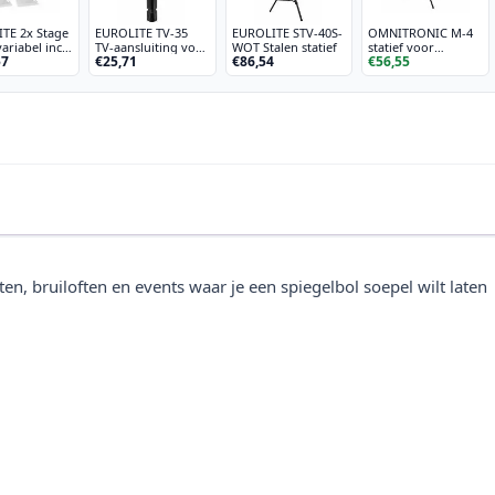
TE 2x Stage
EUROLITE TV-35
EUROLITE STV-40S-
OMNITRONIC M-4
ariabel incl.
TV-aansluiting voor
WOT Stalen statief
statief voor
57
€25,71
€86,54
€56,55
 tas, wit
luidsprekers
luidsprekersysteem
ten, bruiloften en events waar je een spiegelbol soepel wilt laten