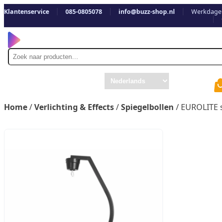
Klantenservice
085-0805078
info@buzz-shop.nl
Werkdagen
Zoek
naar
Home
/
Verlichting & Effects
/
Spiegelbollen
/ EUROLITE s