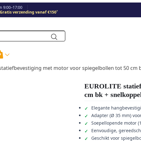
 9:00–17:00
*
Gratis verzending vanaf €150
tatiefbevestiging met motor voor spiegelbollen tot 50 cm 
EUROLITE statiefbe
cm bk + snelkoppe
Elegante hangbevestigi
Adapter (Ø 35 mm) voor
Soepellopende motor (1
Eenvoudige, gereedsc
Geschikt voor spiegelbo