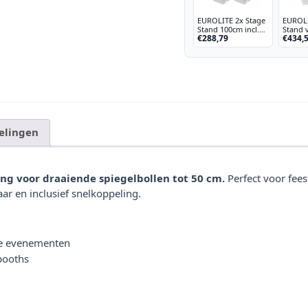
EUROLITE 2x Stage
EUROLI
Stand 100cm incl.
Stand v
€288,79
€434,
hoes en tas, wit
hoes en
elingen
ng voor draaiende spiegelbollen tot 50 cm.
Perfect voor fees
r en inclusief snelkoppeling.
ale evenementen
booths