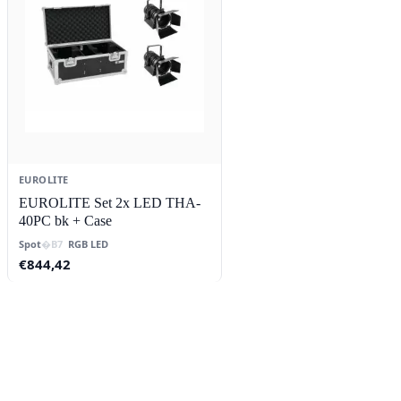
EUROLITE
EUROLITE Set 2x LED THA-
40PC bk + Case
Spot
RGB LED
€
844,42
Contact
Lorentzstraat 89
2665 JG Bleiswijk