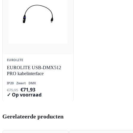
EUROLITE
EUROLITE USB-DMX512
PRO kabelinterface
IP20
Zwart
DMX
Oorspronkelijke
Huidige
€
71,93
€
75,95
prijs
prijs
✓ Op voorraad
was:
is:
€75,95.
€71,93.
Gerelateerde producten