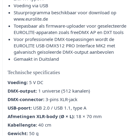
Voeding via USB
Stuurprogramma beschikbaar voor download op
www.eurolite.de
Toepasbaar als firmware-uploader voor geselecteerde
EUROLITE-apparaten zoals freeDMX AP en DXT tools
Voor professionele DMX-toepassingen wordt de
EUROLITE USB-DMX512 PRO Interface MK2 met
galvanisch geïsoleerde DMX-output aanbevolen
Gemaakt in Duitsland
Technische specificaties
Voeding:
5 V DC
DMX-output:
1 universe (512 kanalen)
DMX-connector:
3-pins XLR-jack
USB-poort:
USB 2.0 / USB 1.1, type A
Afmetingen XLR-body (Ø × L):
18 × 70 mm
Kabellengte:
40 cm
Gewicht:
50 g