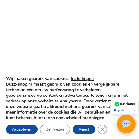
Muziekinstrumenten
Cases & Tassen
DJ-apparatuur
Kabels & Stekkers
Decoratie & Kunstplanten
Aanbiedingen
Voorwaarden
Algemene voorwaarden
Privacybeleid
Wij maken gebruik van cookies.
Instellingen
Buzz-shop.nl maakt gebruik van cookies en vergelijkbare
Cookiebeleid
technologieën om uw surfervaring te verbeteren,
gepersonaliseerde content en advertenties te tonen en om het
verkeer op onze website te analyseren. Door verder te gaan op
Reviews
onze website gaat u akkoord met ons gebruik van cookies. Voor
Copyright © 2026 Buzz-Shop.nl. Alle rechten voorbehouden.
›
Kiyoh
meer informatie over de cookies die wij gebruiken en hoe u deze
kunt beheren, kunt u ons cookiebeleid raadplegen.
Sluit AVG/GDPR co
Accepteren
Zelf kiezen
Reject