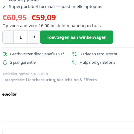
Superportabel formaat — past in elk laptoptas
Oorspronkelijke
Huidige
€
60,95
€
59,09
prijs
prijs
Op voorraad voor 16:00 besteld maandag in huis.
was:
is:
−
+
Toevoegen aan winkelwagen
EUROLITE
€60,95.
€59,09.
USB-
DMX512
Gratis verzending vanaf €150
*
30 dagen retourrecht
Interface/Update-
2 jaar garantie
Hulp nodig? Bel ons
adapter
aantal
Artikelnummer:
51860118
Categorieën:
Lichtbesturing
,
Verlichting & Effects