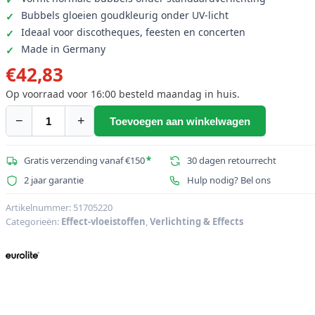
Bubbels gloeien goudkleurig onder UV-licht
Ideaal voor discotheques, feesten en concerten
Made in Germany
€
42,83
Op voorraad voor 16:00 besteld maandag in huis.
−
+
Toevoegen aan winkelwagen
EUROLITE
UV-
bellenvloeistof
Gratis verzending vanaf €150
*
30 dagen retourrecht
5l
2 jaar garantie
Hulp nodig? Bel ons
geel
aantal
Artikelnummer:
51705220
Categorieën:
Effect-vloeistoffen
,
Verlichting & Effects