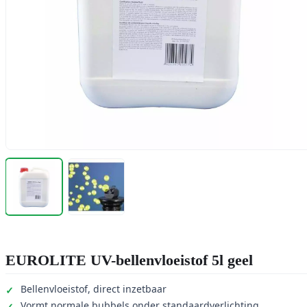
EUROLITE UV-bellenvloeistof 5l geel
Bellenvloeistof, direct inzetbaar
Vormt normale bubbels onder standaardverlichting