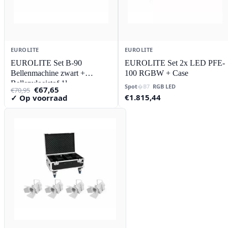
EUROLITE
EUROLITE
EUROLITE Set B-90
EUROLITE Set 2x LED PFE-
Bellenmachine zwart +
100 RGBW + Case
Bellenvloeistof 1l
Spot
RGB LED
Oorspronkelijke
Huidige
€
67,65
€
70,95
prijs
prijs
€
1.815,44
✓ Op voorraad
was:
is:
€70,95.
€67,65.