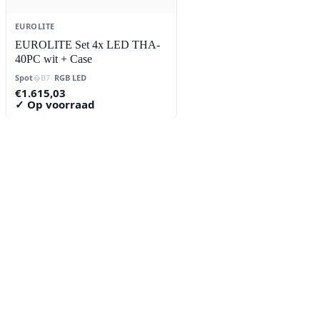
EUROLITE
EUROLITE Set 4x LED THA-
40PC wit + Case
Spot
RGB LED
€
1.615,03
✓ Op voorraad
Contact
Lorentzstraat 89
2665 JG Bleiswijk
085-0805078
info@buzz-shop.nl
Werkdagen 9:00–17:00
KvK: 99144492
Klantenservice