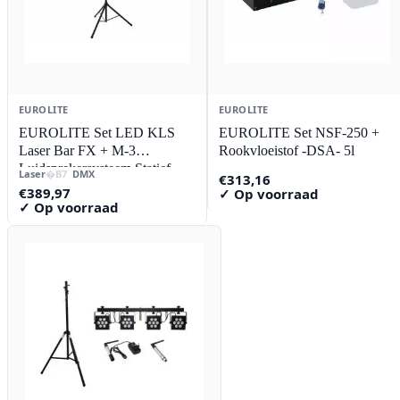
EUROLITE
EUROLITE
EUROLITE Set LED KLS
EUROLITE Set NSF-250 +
Laser Bar FX + M-3
Rookvloeistof -DSA- 5l
Luidsprekersysteem Statief
Laser
DMX
€
313,16
€
389,97
✓ Op voorraad
✓ Op voorraad