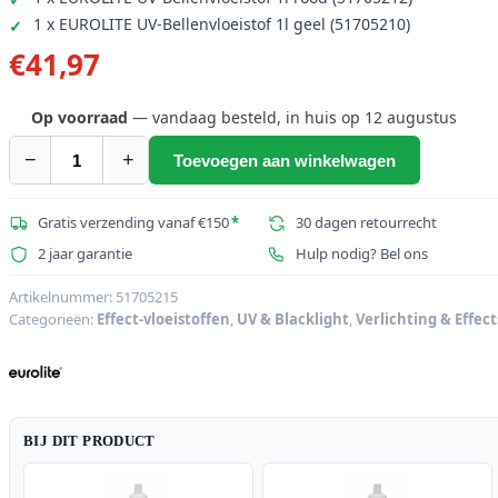
1 x EUROLITE UV-Bellenvloeistof 1l geel (51705210)
€
41,97
Op voorraad
— vandaag besteld, in huis op 12 augustus
−
+
Toevoegen aan winkelwagen
EUROLITE
UV
Bellenvloeistof
Gratis verzending vanaf €150
*
30 dagen retourrecht
Set
2 jaar garantie
Hulp nodig? Bel ons
3x1l
aantal
Artikelnummer:
51705215
Categorieën:
Effect-vloeistoffen
,
UV & Blacklight
,
Verlichting & Effect
BIJ DIT PRODUCT