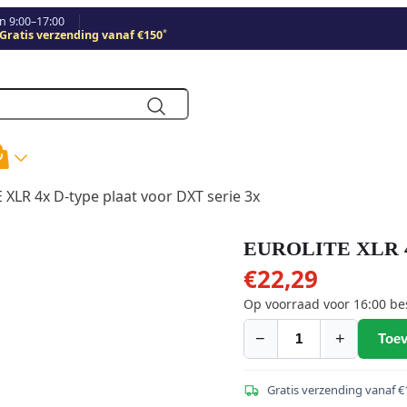
 9:00–17:00
*
Gratis verzending vanaf €150
XLR 4x D-type plaat voor DXT serie 3x
EUROLITE XLR 4x 
€
22,29
Op voorraad voor 16:00 be
−
+
Toev
EUROLITE
XLR
4x
Gratis verzending vanaf €