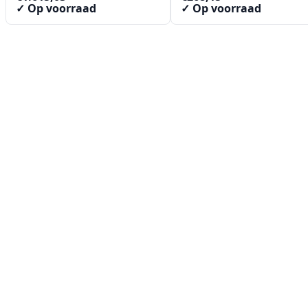
✓ Op voorraad
✓ Op voorraad
Contact
Lorentzstraat 89
2665 JG Bleiswijk
085-0805078
info@buzz-shop.nl
Werkdagen 9:00–17:00
KvK: 99144492
Klantenservice
Klantenservice
Contact
Veelgestelde vragen
Bezorgen
Retouren & ruilen