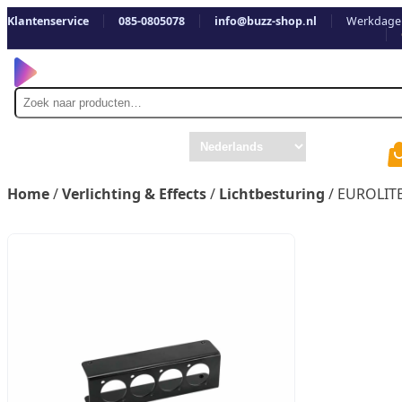
Klantenservice
085-0805078
info@buzz-shop.nl
Werkdagen
Zoek
naar
Home
/
Verlichting & Effects
/
Lichtbesturing
/ EUROLITE 