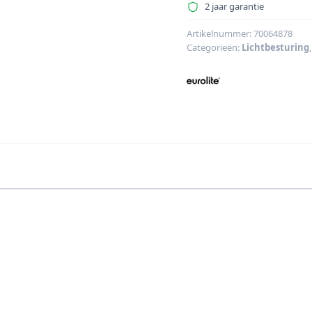
D-
2 jaar garantie
type
plaat
Artikelnummer:
70064878
Categorieën:
Lichtbesturing
voor
DXT
serie
3x
aantal