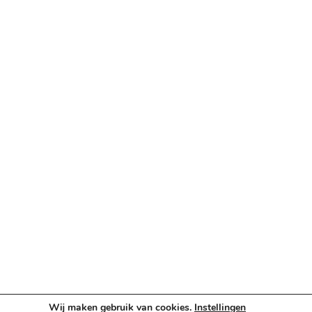
Betaalopties
Categorieën
Verlichting & Effects
Audio & PA
Truss & Rigging
Muziekinstrumenten
Cases & Tassen
DJ-apparatuur
Kabels & Stekkers
Decoratie & Kunstplanten
Aanbiedingen
Voorwaarden
Algemene voorwaarden
Privacybeleid
Wij maken gebruik van cookies.
Instellingen
Cookiebeleid