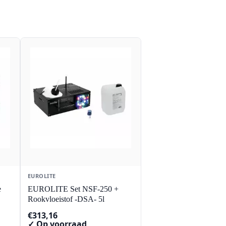
EUROLITE
e
EUROLITE Set NSF-250 +
Rookvloeistof -DSA- 5l
€
313,16
✓ Op voorraad