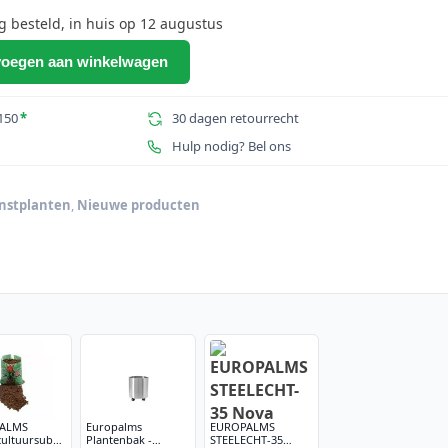
besteld, in huis op 12 augustus
oegen aan winkelwagen
150
*
30 dagen retourrecht
m
Hulp nodig? Bel ons
nstplanten
,
Nieuwe producten
ALMS
Europalms
EUROPALMS
ultuursubstraat,
Plantenbak -
STEELECHT-35