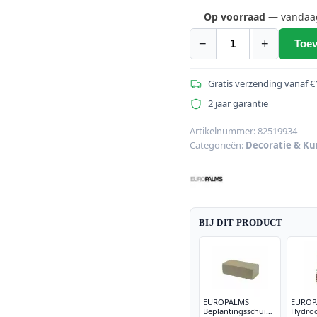
Op voorraad
— vandaag 
−
+
Toev
EUROPALMS
Boston
varen,
Gratis verzending vanaf €
kunstplant,53c
2 jaar garantie
aantal
Artikelnummer:
82519934
Categorieën:
Decoratie & Ku
BIJ DIT PRODUCT
EUROPALMS
EUROP
Beplantingsschuim,
Hydroc