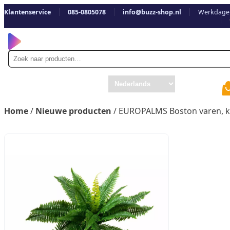
Klantenservice
085-0805078
info@buzz-shop.nl
Werkdagen
Zoek
naar
Home
/
Nieuwe producten
/ EUROPALMS Boston varen, k