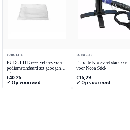
EUROLITE
EUROLITE
EUROLITE reservehoes voor
Eurolite Kruisvoet standaard
podiumstandaard set gebogen
voor Neon Stick
wit
€
40,26
€
16,29
✓ Op voorraad
✓ Op voorraad
Contact
Lorentzstraat 89
2665 JG Bleiswijk