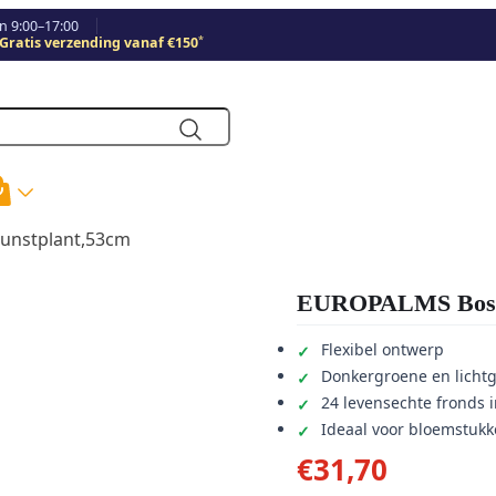
 9:00–17:00
*
Gratis verzending vanaf €150
unstplant,53cm
EUROPALMS Boston
Flexibel ontwerp
Donkergroene en lichtg
24 levensechte fronds in
Ideaal voor bloemstukk
€
31,70