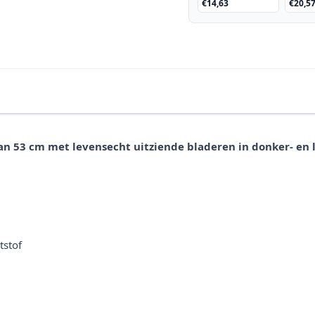
€14,63
€20,5
23x11x7,5cm
bruin
an 53 cm met levensecht uitziende bladeren in donker- en 
tstof