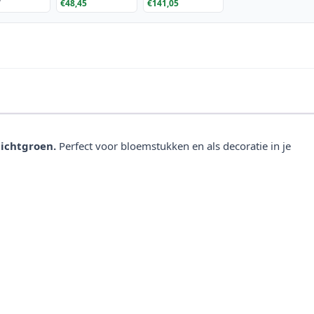
7
€48,45
€141,05
STEELECHT-25,
Nova,
roestvrijstalen pot,
roestvrijstalen pot,
Ø25cm
antraciet, Ø35cm
lichtgroen.
Perfect voor bloemstukken en als decoratie in je