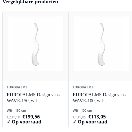
Vergelijkbare producten
EUROPALMS
EUROPALMS
EUROPALMS Design vaas
EUROPALMS Design vaas
WAVE-150, wit
WAVE-100, wit
Wit
150 cm
Wit
100 cm
Oorspronkelijke
Huidige
Oorspronkelijke
Huidige
€
199,56
€
113,05
€
231,10
€
131,05
prijs
prijs
prijs
prijs
✓ Op voorraad
✓ Op voorraad
was:
is:
was:
is:
€231,10.
€199,56.
€131,05.
€113,05.