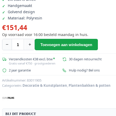
Handgemaakt
Golvend design
Materiaal: Polyresin
€
151,44
Op voorraad voor 16:00 besteld maandag in huis.
−
+
Toevoegen aan winkelwagen
EUROPALMS
Design
vaas
Verzendkosten €38 excl. btw
*
30 dagen retourrecht
Gratis vanaf €750 · grootgoederen
WAVE-
2 jaar garantie
Hulp nodig? Bel ons
125,
wit
Artikelnummer:
83011905
aantal
Categorieën:
Decoratie & Kunstplanten
,
Plantenbakken & potten
BIJ DIT PRODUCT