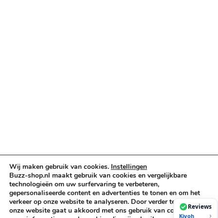
Categorieën
Verlichting & Effects
Audio & PA
Truss & Rigging
Muziekinstrumenten
Cases & Tassen
DJ-apparatuur
Kabels & Stekkers
Decoratie & Kunstplanten
Aanbiedingen
Voorwaarden
Algemene voorwaarden
Wij maken gebruik van cookies.
Instellingen
Privacybeleid
Buzz-shop.nl maakt gebruik van cookies en vergelijkbare
Cookiebeleid
technologieën om uw surfervaring te verbeteren,
gepersonaliseerde content en advertenties te tonen en om het
verkeer op onze website te analyseren. Door verder te gaan op
Reviews
onze website gaat u akkoord met ons gebruik van cookies. Voor
Copyright © 2026 Buzz-Shop.nl. Alle rechten voorbehouden.
›
Kiyoh