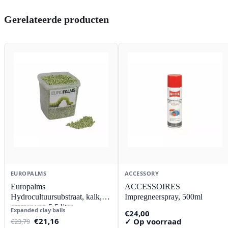
Gerelateerde producten
EUROPALMS
ACCESSORY
Europalms
ACCESSOIRES
Hydrocultuursubstraat, kalk,
Impregneerspray, 500ml
emmer van 5,5 liter
Expanded clay balls
€
24,00
Oorspronkelijke
Huidige
€
21,16
✓ Op voorraad
€
23,79