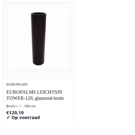
prijs
prijs
was:
is:
€23,79.
€21,16.
EUROPALMS
EUROPALMS LEICHTSIN
TOWER-120, glanzend-bruin
Bruin
120 cm
€
120,10
✓ Op voorraad