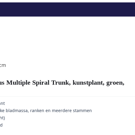
0cm
ultiple Spiral Trunk, kunstplant, groen,
ant
rijke bladmassa, ranken en meerdere stammen
ht)
rd