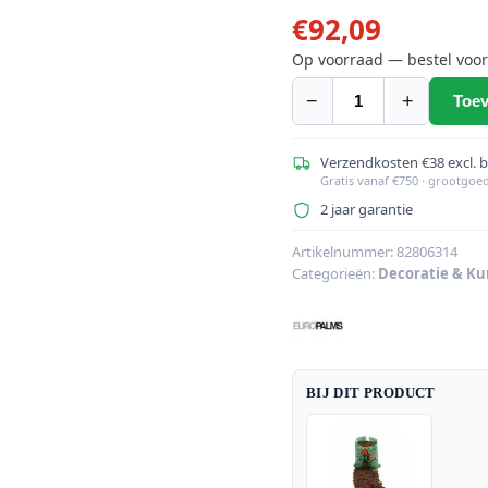
€
92,09
Op voorraad — bestel voor
−
+
Toev
EUROPALMS
Ficus
Multiple
Verzendkosten €38 excl. 
Gratis vanaf €750 · grootgoe
Spiral
2 jaar garantie
Trunk,
kunstplant,
Artikelnummer:
82806314
groen,
Categorieën:
Decoratie & Ku
130cm
aantal
BIJ DIT PRODUCT