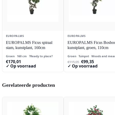
EUROPALMS
EUROPALMS
EUROPALMS Ficus spiraal
EUROPALMS Ficus Bosbo
stam, kunstplant, 160cm
kunstplant, groen, 110cm
Groen
160 cm
?Ready to place?
Groen
Tuinpot
Woods and mea
Oorspronkelijke
Huidige
€
170,01
€
99,35
€
115,05
prijs
prijs
✓ Op voorraad
✓ Op voorraad
was:
is:
€115,05.
€99,35.
Gerelateerde producten