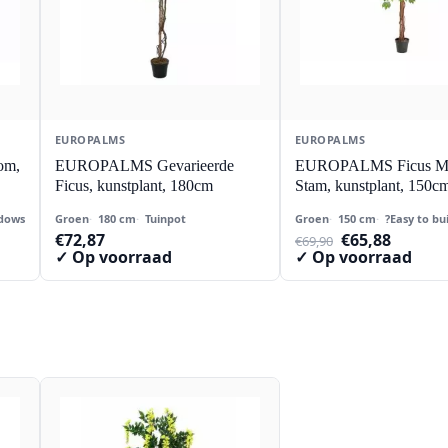
EUROPALMS
EUROPALMS
om,
EUROPALMS Gevarieerde
EUROPALMS Ficus Mu
Ficus, kunstplant, 180cm
Stam, kunstplant, 150c
dows
Groen
180 cm
Tuinpot
Groen
150 cm
?Easy to bu
Oorspronkeli
Huidig
€
72,87
€
65,88
€
69,90
prijs
prijs
✓ Op voorraad
✓ Op voorraad
was:
is:
€69,90.
€65,88.