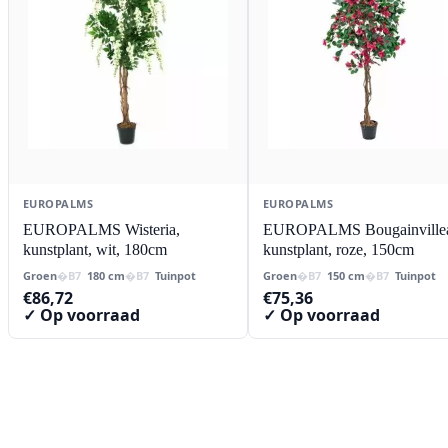
EUROPALMS
EUROPALMS
EUROPALMS Wisteria,
EUROPALMS Bougainville
kunstplant, wit, 180cm
kunstplant, roze, 150cm
Groen
180 cm
Tuinpot
Groen
150 cm
Tuinpot
€
86,72
€
75,36
✓ Op voorraad
✓ Op voorraad
Contact
Lorentzstraat 89