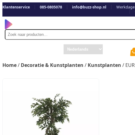
Klantenservice
085-0805078
info@buzz-shop.nl
Werkdagen
Zoek
naar
Home
/
Decoratie & Kunstplanten
/
Kunstplanten
/ EUR