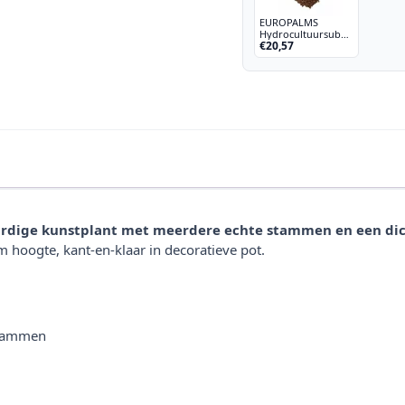
EUROPALMS
Hydrocultuursubstraat,
€20,57
bruin
ardige kunstplant met meerdere echte stammen en een dich
oogte, kant-en-klaar in decoratieve pot.
stammen