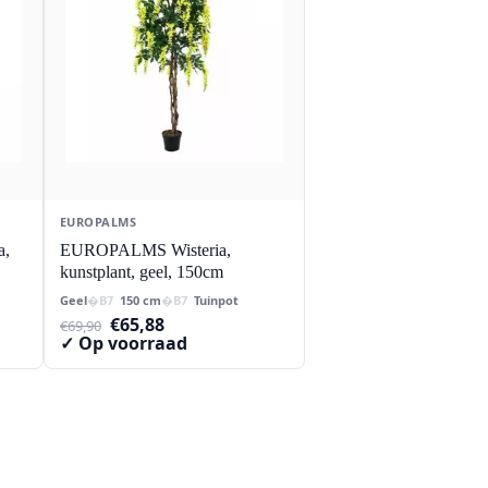
EUROPALMS
a,
EUROPALMS Wisteria,
kunstplant, geel, 150cm
Geel
150 cm
Tuinpot
Oorspronkelijke
Huidige
€
65,88
€
69,90
prijs
prijs
✓ Op voorraad
was:
is:
€69,90.
€65,88.