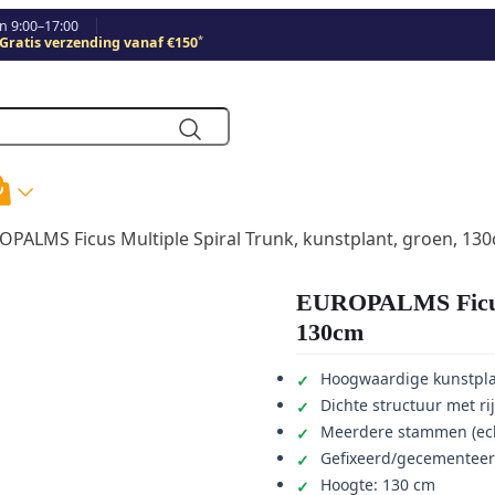
 9:00–17:00
*
Gratis verzending vanaf €150
OPALMS Ficus Multiple Spiral Trunk, kunstplant, groen, 13
EUROPALMS Ficus M
130cm
Hoogwaardige kunstpl
Dichte structuur met 
Meerdere stammen (ec
Gefixeerd/gecementee
Hoogte: 130 cm