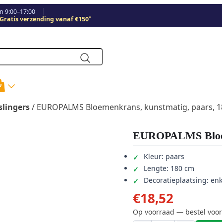
 9:00–17:00
*
Gratis verzending vanaf €150
slingers
/ EUROPALMS Bloemenkrans, kunstmatig, paars, 
EUROPALMS Bloeme
Kleur: paars
Lengte: 180 cm
Decoratieplaatsing: en
€
18,52
Op voorraad — bestel voor