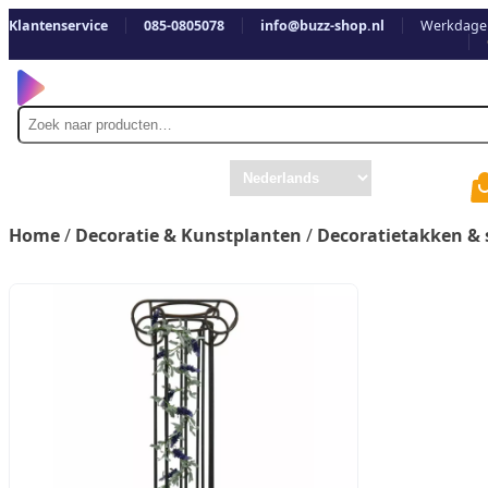
Klantenservice
085-0805078
info@buzz-shop.nl
Werkdagen
Zoek
naar
Home
/
Decoratie & Kunstplanten
/
Decoratietakken & 