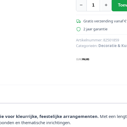
−
+
Toev
EUROPALMS
Bloemenkrans,
kunstmatig,
Gratis verzending vanaf €
paars,
2 jaar garantie
180cm
aantal
Artikelnummer:
82501859
Categorieën:
Decoratie & Ku
e voor kleurrijke, feestelijke arrangementen.
Met een lengt
bonden en thematische inrichtingen.