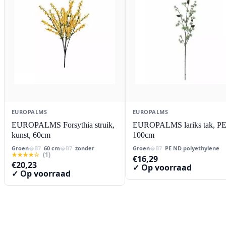
EUROPALMS
EUROPALMS
EUROPALMS Forsythia struik,
EUROPALMS lariks tak, PE
kunst, 60cm
100cm
Groen
60 cm
zonder
Groen
PE ND polyethylene
★★★★☆
(1)
€
16,29
€
20,23
✓ Op voorraad
✓ Op voorraad
Contact