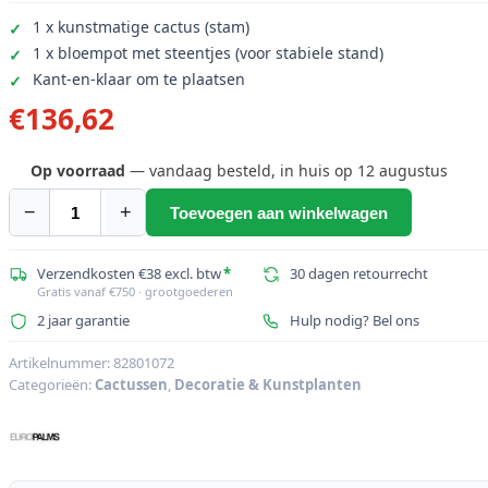
1 x kunstmatige cactus (stam)
1 x bloempot met steentjes (voor stabiele stand)
Kant-en-klaar om te plaatsen
€
136,62
Op voorraad
— vandaag besteld, in huis op 12 augustus
−
+
Toevoegen aan winkelwagen
EUROPALMS
Mexicaanse
Cactus,
Verzendkosten €38 excl. btw
*
30 dagen retourrecht
Gratis vanaf €750 · grootgoederen
kunstplant,
2 jaar garantie
Hulp nodig? Bel ons
groen,
123cm
Artikelnummer:
82801072
aantal
Categorieën:
Cactussen
,
Decoratie & Kunstplanten