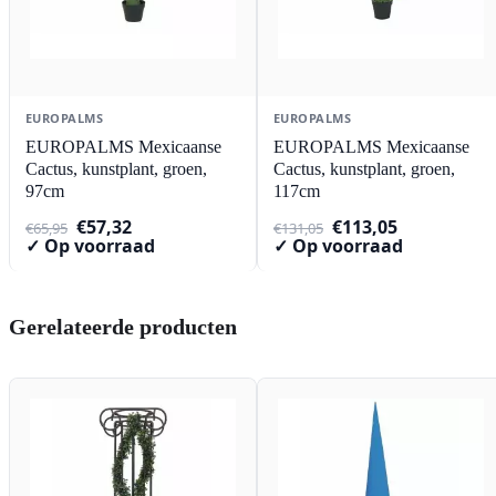
EUROPALMS
EUROPALMS
EUROPALMS Mexicaanse
EUROPALMS Mexicaanse
Cactus, kunstplant, groen,
Cactus, kunstplant, groen,
97cm
117cm
Oorspronkelijke
Huidige
Oorspronkelijke
Huidige
€
57,32
€
113,05
€
65,95
€
131,05
prijs
prijs
prijs
prijs
✓ Op voorraad
✓ Op voorraad
was:
is:
was:
is:
€65,95.
€57,32.
€131,05.
€113,05.
Gerelateerde producten