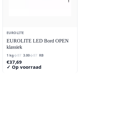
EUROLITE
EUROLITE LED Bord OPEN
klassiek
1 kg
3.00
RB
€
37,69
✓ Op voorraad
Contact
Lorentzstraat 89
2665 JG Bleiswijk
085-0805078
info@buzz-shop.nl
Werkdagen 9:00–17:00
KvK: 99144492