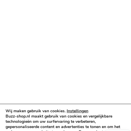
Categorieën
Verlichting & Effects
Audio & PA
Truss & Rigging
Muziekinstrumenten
Cases & Tassen
DJ-apparatuur
Kabels & Stekkers
Decoratie & Kunstplanten
Aanbiedingen
Voorwaarden
Algemene voorwaarden
Privacybeleid
Wij maken gebruik van cookies.
Instellingen
Buzz-shop.nl maakt gebruik van cookies en vergelijkbare
Cookiebeleid
technologieën om uw surfervaring te verbeteren,
gepersonaliseerde content en advertenties te tonen en om het