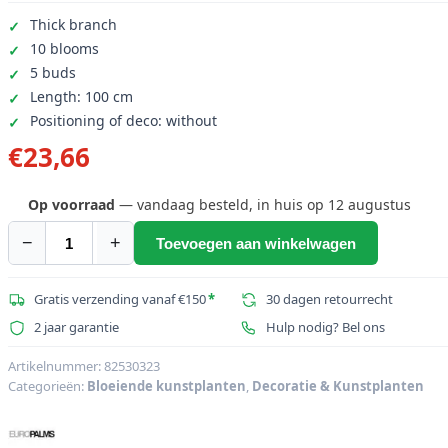
Thick branch
10 blooms
5 buds
Length: 100 cm
Positioning of deco: without
€
23,66
Op voorraad
— vandaag besteld, in huis op 12 augustus
−
+
Toevoegen aan winkelwagen
EUROPALMS
Orchideeëntak,
kunst,
Gratis verzending vanaf €150
*
30 dagen retourrecht
crèmewit,
2 jaar garantie
Hulp nodig? Bel ons
100cm
aantal
Artikelnummer:
82530323
Categorieën:
Bloeiende kunstplanten
,
Decoratie & Kunstplanten