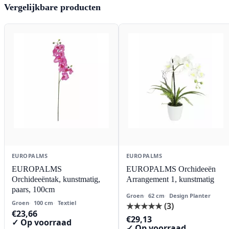
Vergelijkbare producten
EUROPALMS
EUROPALMS
EUROPALMS
EUROPALMS Orchideeën
Orchideeëntak, kunstmatig,
Arrangement 1, kunstmatig
paars, 100cm
Groen
62 cm
Design Planter
Groen
100 cm
Textiel
★★★★★
(3)
€
23,66
€
29,13
✓ Op voorraad
✓ Op voorraad