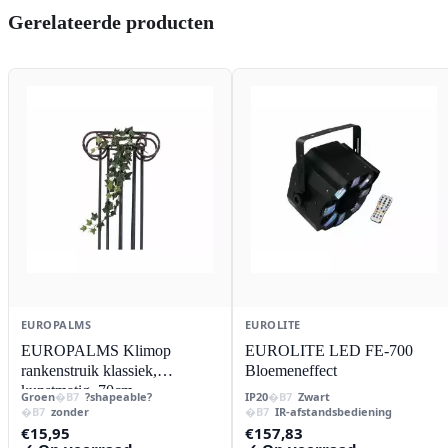
Gerelateerde producten
EUROPALMS
EUROLITE
EUROPALMS Klimop
EUROLITE LED FE-700
rankenstruik klassiek,
Bloemeneffect
kunstmatig, 70cm
Groen
?shapeable?
IP20
Zwart
zonder
IR-afstandsbediening
€
15,95
€
157,83