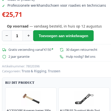
Professionele werkhandschoen voor roadies en technicians
€
25,71
Op voorraad
— vandaag besteld, in huis op 12 augustus
−
+
Toevoegen aan winkelwagen
HASE
Handschoenen
3
Gratis verzending vanaf €150
*
30 dagen retourrecht
Vinger,
2 jaar garantie
Hulp nodig? Bel ons
maat
M
Artikelnummer:
78020396
Categorieën:
Truss & Rigging
,
Trussen
aantal
BIJ DIT PRODUCT
ACCESSOIRE Koperen hamer 500g
ALUTRUSS Trusstool Multi-Tool