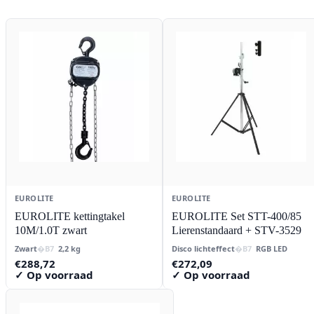
EUROLITE
EUROLITE
EUROLITE kettingtakel
EUROLITE Set STT-400/85
10M/1.0T zwart
Lierenstandaard + STV-3529
Zwart
2,2 kg
Disco lichteffect
RGB LED
€
288,72
€
272,09
✓ Op voorraad
✓ Op voorraad