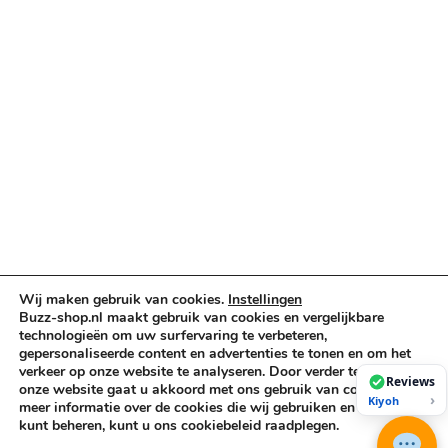
Verlichting & Effects
Audio & PA
Truss & Rigging
Muziekinstrumenten
Cases & Tassen
DJ-apparatuur
Kabels & Stekkers
Decoratie & Kunstplanten
Aanbiedingen
Voorwaarden
Algemene voorwaarden
Wij maken gebruik van cookies.
Instellingen
Privacybeleid
Buzz-shop.nl maakt gebruik van cookies en vergelijkbare
Cookiebeleid
technologieën om uw surfervaring te verbeteren,
gepersonaliseerde content en advertenties te tonen en om het
verkeer op onze website te analyseren. Door verder te gaan op
Reviews
onze website gaat u akkoord met ons gebruik van cookies. Voor
Copyright © 2026 Buzz-Shop.nl. Alle rechten voorbehouden.
›
Kiyoh
meer informatie over de cookies die wij gebruiken en hoe u deze
kunt beheren, kunt u ons cookiebeleid raadplegen.