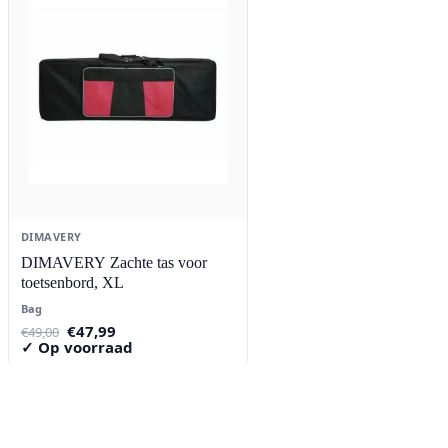
DIMAVERY
DIMAVERY Zachte tas voor
toetsenbord, XL
Bag
Oorspronkelijke
Huidige
€
47,99
€
49,00
prijs
prijs
✓ Op voorraad
was:
is:
€49,00.
€47,99.
Contact