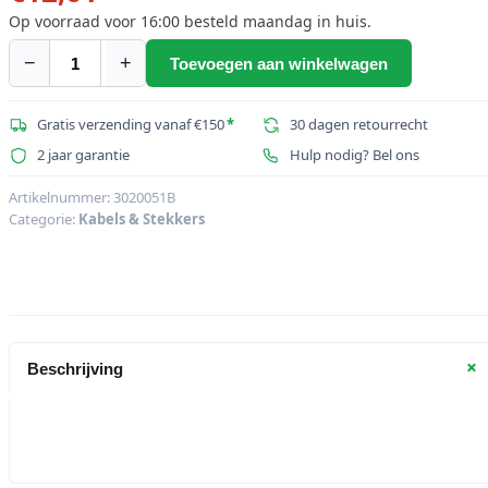
Op voorraad voor 16:00 besteld maandag in huis.
−
+
Toevoegen aan winkelwagen
HICON
HI-
XC
Gratis verzending vanaf €150
*
30 dagen retourrecht
markeringsring
2 jaar garantie
Hulp nodig? Bel ons
voor
Hicon
Artikelnummer:
3020051B
Categorie:
Kabels & Stekkers
XLR
recht
rood
aantal
+
Beschrijving