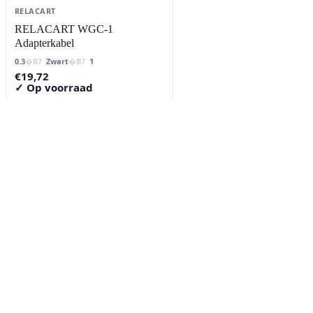
RELACART
RELACART WGC-1
Adapterkabel
0.3
Zwart
1
€
19,72
✓ Op voorraad
Contact
Lorentzstraat 89
2665 JG Bleiswijk
085-0805078
info@buzz-shop.nl
Werkdagen 9:00–17:00
KvK: 99144492
Klantenservice