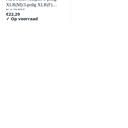
XLR(M)/3-polig XLR(F)
NA3MDF
€
22,29
✓ Op voorraad
Contact
Lorentzstraat 89
2665 JG Bleiswijk
085-0805078
info@buzz-shop.nl
Werkdagen 9:00–17:00
KvK: 99144492
Klantenservice
Klantenservice
Contact