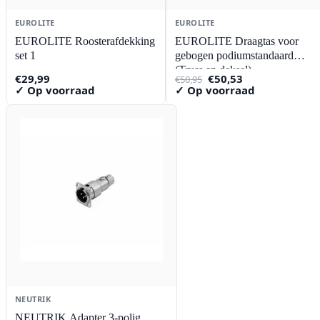
EUROLITE
EUROLITE
EUROLITE Roosterafdekking
EUROLITE Draagtas voor
set 1
gebogen podiumstandaard
(Truss en deksel)
Oorspronkelijke
Huidige
€
29,99
€
50,53
€
50,95
prijs
prijs
✓ Op voorraad
✓ Op voorraad
was:
is:
€50,95.
€50,53.
NEUTRIK
NEUTRIK Adapter 3-polig