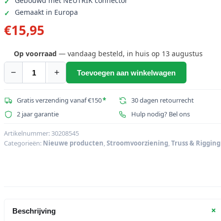
Gebouwd met NEUTRIK connector
Gemaakt in Europa
€
15,95
Op voorraad
— vandaag besteld, in huis op 13 augustus
−
+
Toevoegen aan winkelwagen
NEUTRIK
PowerCon
montageconnector
Gratis verzending vanaf €150
*
30 dagen retourrecht
gy
2 jaar garantie
Hulp nodig? Bel ons
NAC3MPXXB
aantal
Artikelnummer:
30208545
Categorieën:
Nieuwe producten
,
Stroomvoorziening
,
Truss & Rigging
+
Beschrijving