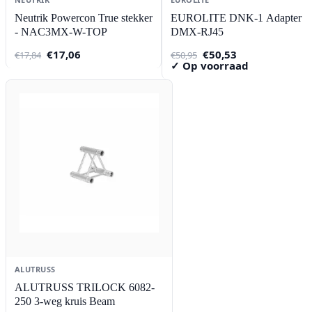
Neutrik Powercon True stekker
EUROLITE DNK-1 Adapter
- NAC3MX-W-TOP
DMX-RJ45
Oorspronkelijke
Huidige
Oorspronkelijke
Huidige
€
17,06
€
50,53
€
17,84
€
50,95
prijs
prijs
prijs
prijs
✓ Op voorraad
was:
is:
was:
is:
€17,84.
€17,06.
€50,95.
€50,53.
ALUTRUSS
ALUTRUSS TRILOCK 6082-
250 3-weg kruis Beam