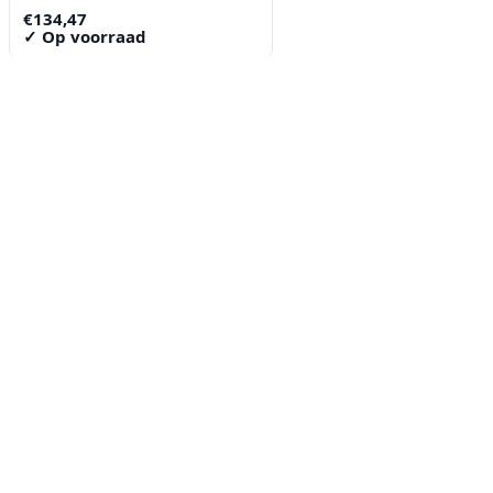
€
134,47
✓ Op voorraad
Contact
Lorentzstraat 89
2665 JG Bleiswijk
085-0805078
info@buzz-shop.nl
Werkdagen 9:00–17:00
KvK: 99144492
Klantenservice
Klantenservice
Contact
Veelgestelde vragen
Bezorgen