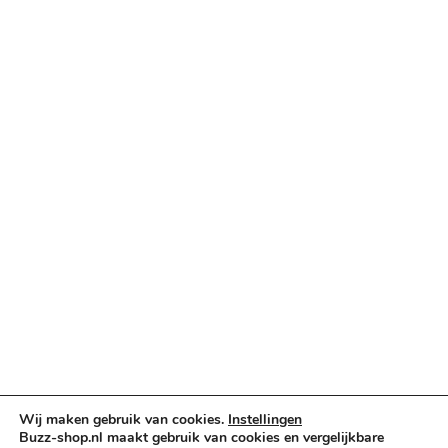
Retouren & ruilen
Betaalopties
Categorieën
Verlichting & Effects
Audio & PA
Truss & Rigging
Muziekinstrumenten
Cases & Tassen
DJ-apparatuur
Kabels & Stekkers
Decoratie & Kunstplanten
Aanbiedingen
Voorwaarden
Algemene voorwaarden
Wij maken gebruik van cookies.
Instellingen
Buzz-shop.nl maakt gebruik van cookies en vergelijkbare
Privacybeleid