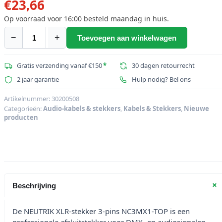
€
23,66
Op voorraad voor 16:00 besteld maandag in huis.
−
+
Toevoegen aan winkelwagen
NEUTRIK
XLR-
stekker
Gratis verzending vanaf €150
*
30 dagen retourrecht
3-
2 jaar garantie
Hulp nodig? Bel ons
pins
NC3MX1-
Artikelnummer:
30200508
Categorieën:
Audio-kabels & stekkers
,
Kabels & Stekkers
,
Nieuwe
TOP
producten
aantal
+
Beschrijving
De NEUTRIK XLR-stekker 3-pins NC3MX1-TOP is een