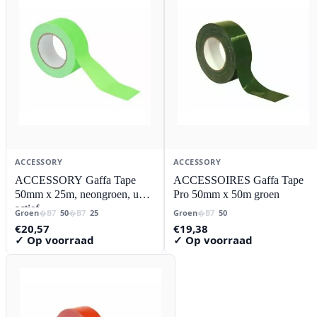
ACCESSORY
ACCESSORY
ACCESSORY Gaffa Tape
ACCESSOIRES Gaffa Tape
50mm x 25m, neongroen, uv
Pro 50mm x 50m groen
actief
Groen
50
25
Groen
50
€
20,57
€
19,38
✓ Op voorraad
✓ Op voorraad