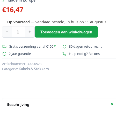
Made in Europe
€
16,47
Op voorraad
— vandaag besteld, in huis op 11 augustus
−
+
Toevoegen aan winkelwagen
NEUTRIK
XLR-
stekker
Gratis verzending vanaf €150
*
30 dagen retourrecht
3-
2 jaar garantie
Hulp nodig? Bel ons
pins
NC3MXX-
Artikelnummer:
30200523
Categorie:
Kabels & Stekkers
BAG
aantal
+
Beschrijving