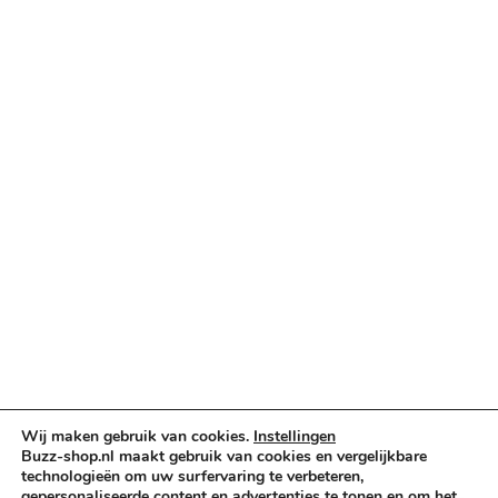
Betaalopties
Categorieën
Verlichting & Effects
Audio & PA
Truss & Rigging
Muziekinstrumenten
Cases & Tassen
DJ-apparatuur
Kabels & Stekkers
Decoratie & Kunstplanten
Aanbiedingen
Voorwaarden
Wij maken gebruik van cookies.
Instellingen
Algemene voorwaarden
Buzz-shop.nl maakt gebruik van cookies en vergelijkbare
Privacybeleid
technologieën om uw surfervaring te verbeteren,
Cookiebeleid
gepersonaliseerde content en advertenties te tonen en om het