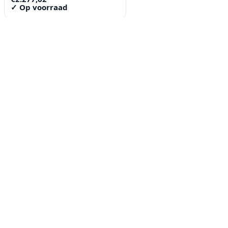
✓ Op voorraad
Contact
Lorentzstraat 89
2665 JG Bleiswijk
085-0805078
info@buzz-shop.nl
Werkdagen 9:00–17:00
KvK: 99144492
Klantenservice
Klantenservice
Contact
Veelgestelde vragen
Bezorgen
Retouren & ruilen