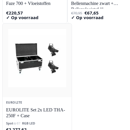
Faze 700 + Vloeistoffen
Bellenmachine zwart +
Bellenvloeistof 1l
Oorspronkelijke
Huidige
€
220,57
€
67,65
€
70,95
prijs
prijs
✓ Op voorraad
✓ Op voorraad
was:
is:
€70,95.
€67,65.
EUROLITE
EUROLITE Set 2x LED THA-
250F + Case
Spot
RGB LED
€
2.277,62