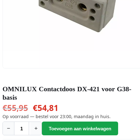
OMNILUX Contactdoos DX-421 voor G38-
basis
Oorspronkelijke
Huidige
€
55,95
€
54,81
prijs
prijs
Op voorraad — bestel voor 23:00, maandag in huis.
was:
is:
−
+
Toevoegen aan winkelwagen
OMNILUX
€55,95.
€54,81.
Contactdoos