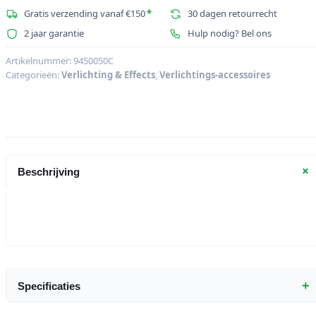
DX-
Gratis verzending vanaf €150
*
30 dagen retourrecht
421
2 jaar garantie
Hulp nodig? Bel ons
voor
G38-
Artikelnummer:
9450050C
Categorieën:
Verlichting & Effects
,
Verlichtings-accessoires
basis
aantal
+
Beschrijving
+
Specificaties