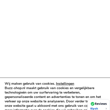
Categorieën
Verlichting & Effects
Audio & PA
Truss & Rigging
Muziekinstrumenten
Cases & Tassen
DJ-apparatuur
Kabels & Stekkers
Decoratie & Kunstplanten
Aanbiedingen
Voorwaarden
Algemene voorwaarden
Wij maken gebruik van cookies.
Instellingen
Privacybeleid
Buzz-shop.nl maakt gebruik van cookies en vergelijkbare
Cookiebeleid
technologieën om uw surfervaring te verbeteren,
gepersonaliseerde content en advertenties te tonen en om het
verkeer op onze website te analyseren. Door verder te gaan op
Reviews
onze website gaat u akkoord met ons gebruik van cookies. Voor
›
Kiyoh
Copyright © 2026 Buzz-Shop.nl. Alle rechten voorbehouden.