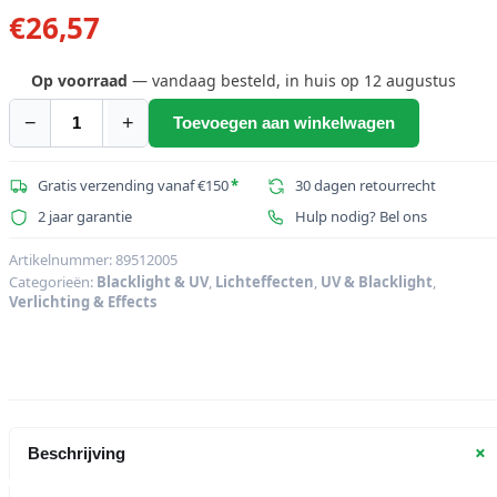
€
26,57
Op voorraad
— vandaag besteld, in huis op 12 augustus
−
+
Toevoegen aan winkelwagen
OMNILUX
UV-
lamp
Gratis verzending vanaf €150
*
30 dagen retourrecht
125W
2 jaar garantie
Hulp nodig? Bel ons
E-
27
Artikelnummer:
89512005
Categorieën:
Blacklight & UV
,
Lichteffecten
,
UV & Blacklight
,
aantal
Verlichting & Effects
+
Beschrijving