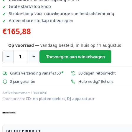
Grote start/stop knop
Strobe-lamp voor nauwkeurige snelheidsafstemming
Afneembare stofkap inbegrepen
€
165,88
Op voorraad
— vandaag besteld, in huis op 11 augustus
−
+
Toevoegen aan winkelwagen
OMNITRONIC
BD-
1350
Gratis verzending vanaf €150
*
30 dagen retourrecht
platenspeler
2 jaar garantie
Hulp nodig? Bel ons
sil
aantal
Artikelnummer:
10603050
Categorieën:
CD- en platenspelers
,
DJ-apparatuur
BIJ DIT PRODUCT