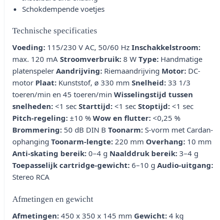
Schokdempende voetjes
Technische specificaties
Voeding:
115/230 V AC, 50/60 Hz
Inschakkelstroom:
max. 120 mA
Stroomverbruik:
8 W
Type:
Handmatige
platenspeler
Aandrijving:
Riemaandrijving
Motor:
DC-
motor
Plaat:
Kunststof, ø 330 mm
Snelheid:
33 1/3
toeren/min en 45 toeren/min
Wisselingstijd tussen
snelheden:
<1 sec
Starttijd:
<1 sec
Stoptijd:
<1 sec
Pitch-regeling:
±10 %
Wow en flutter:
<0,25 %
Brommering:
50 dB DIN B
Toonarm:
S-vorm met Cardan-
ophanging
Toonarm-lengte:
220 mm
Overhang:
10 mm
Anti-skating bereik:
0–4 g
Naalddruk bereik:
3–4 g
Toepasselijk cartridge-gewicht:
6–10 g
Audio-uitgang:
Stereo RCA
Afmetingen en gewicht
Afmetingen:
450 x 350 x 145 mm
Gewicht:
4 kg