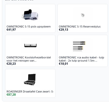
OMNITRONIC S-15 pick-upsysteem
OMNITRONIC S-15 Reservestylus
€41,97
€29,13
OMNITRONIC Koolstofvezelborstel
OMNITRONIC rca audio kabel - tulp
voor het reinigen van
kabel - 2x tulp ground 1.5m-
€20,23
€18,01
grammofoonplaten
platenspeler kabel met aarde -
ROADINGER Draaitafel Case zwart -S-
€87,28