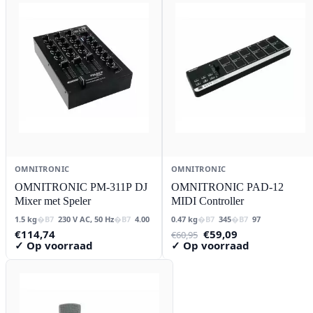
OMNITRONIC
OMNITRONIC
OMNITRONIC PM-311P DJ
OMNITRONIC PAD-12
Mixer met Speler
MIDI Controller
1.5 kg
230 V AC, 50 Hz
4.00
0.47 kg
345
97
Oorspronkelijke
Huidige
€
114,74
€
59,09
€
60,95
prijs
prijs
✓ Op voorraad
✓ Op voorraad
was:
is:
€60,95.
€59,09.