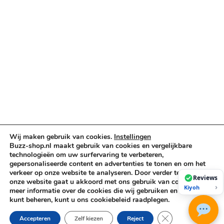
Truss & Rigging
Muziekinstrumenten
Cases & Tassen
DJ-apparatuur
Kabels & Stekkers
Decoratie & Kunstplanten
Aanbiedingen
Voorwaarden
Algemene voorwaarden
Privacybeleid
Wij maken gebruik van cookies.
Instellingen
Cookiebeleid
Buzz-shop.nl maakt gebruik van cookies en vergelijkbare
technologieën om uw surfervaring te verbeteren,
gepersonaliseerde content en advertenties te tonen en om het
verkeer op onze website te analyseren. Door verder te gaan op
Copyright © 2026 Buzz-Shop.nl. Alle rechten voorbehouden.
Reviews
onze website gaat u akkoord met ons gebruik van cookies. Voor
›
Kiyoh
meer informatie over de cookies die wij gebruiken en hoe u deze
kunt beheren, kunt u ons cookiebeleid raadplegen.
Sluit AVG/GDPR co
Accepteren
Zelf kiezen
Reject