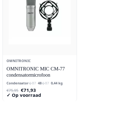
OMNITRONIC
OMNITRONIC MIC CM-77
condensatormicrofoon
Condensator
48
0,44 kg
Oorspronkelijke
Huidige
€
71,93
€
75,95
prijs
prijs
✓ Op voorraad
was:
is:
€75,95.
€71,93.
Contact
Lorentzstraat 89
2665 JG Bleiswijk