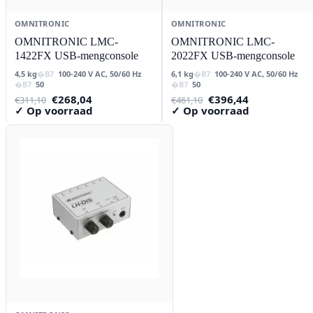
OMNITRONIC
OMNITRONIC
OMNITRONIC LMC-
OMNITRONIC LMC-
1422FX USB-mengconsole
2022FX USB-mengconsole
4,5 kg
100-240 V AC, 50/60 Hz
6,1 kg
100-240 V AC, 50/60 Hz
50
50
Oorspronkelijke
Huidige
Oorspronkelijke
Huidige
€
268,04
€
396,44
€
311,10
€
461,10
prijs
prijs
prijs
prijs
✓ Op voorraad
✓ Op voorraad
was:
is:
was:
is:
€311,10.
€268,04.
€461,10.
€396,44.