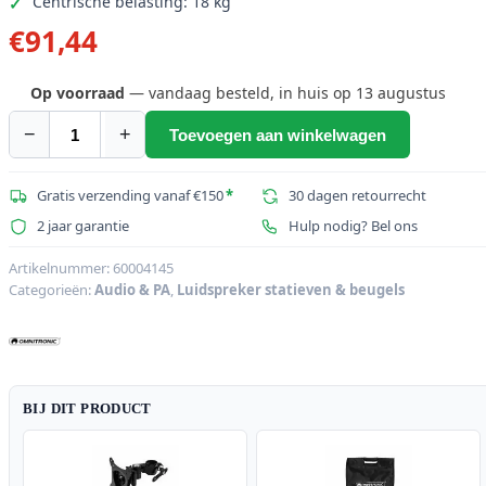
Centrische belasting: 18 kg
€
91,44
Op voorraad
— vandaag besteld, in huis op 13 augustus
−
+
Toevoegen aan winkelwagen
OMNITRONIC
BPS-
2
Gratis verzending vanaf €150
*
30 dagen retourrecht
Luidsprekerstatief
2 jaar garantie
Hulp nodig? Bel ons
zwart
aantal
Artikelnummer:
60004145
Categorieën:
Audio & PA
,
Luidspreker statieven & beugels
BIJ DIT PRODUCT