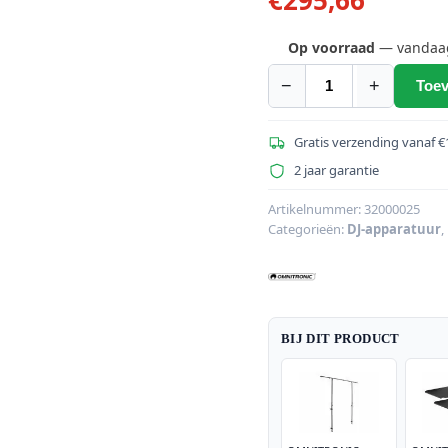
Op voorraad
— vandaag 
−
+
Toev
OMNITRONIC
Compact
Mobiel
Gratis verzending vanaf €
DJ-
2 jaar garantie
statief
incl.
Artikelnummer:
32000025
Categorieën:
DJ-apparatuur
,
hoes
aantal
BIJ DIT PRODUCT