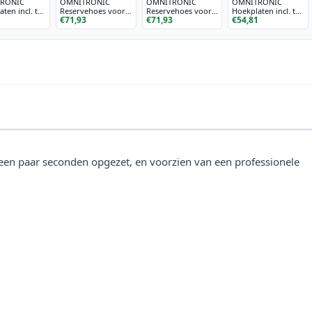
RONIC
OMNITRONIC
OMNITRONIC
OMNITRONIC
ten incl. tas
Reservehoes voor
Reservehoes voor
Hoekplaten incl. tas
1
€71,93
€71,93
€54,81
obiel DJ-
Compact Mobiel DJ-
Compact Mobiel DJ-
voor mobiele DJ-
statief wit
statief zwart
standaard wh
 een paar seconden opgezet, en voorzien van een professionele