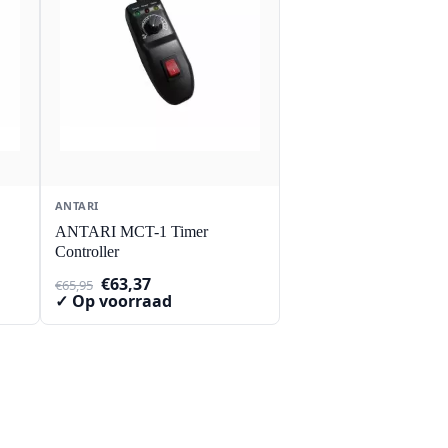
ANTARI
ANTARI MCT-1 Timer
Controller
Oorspronkelijke
Huidige
€
63,37
€
65,95
prijs
prijs
✓ Op voorraad
was:
is:
€65,95.
€63,37.