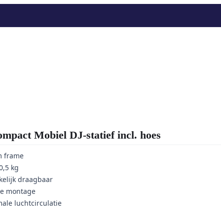
ct Mobiel DJ-statief incl. hoes
m frame
0,5 kg
elijk draagbaar
ije montage
ale luchtcirculatie