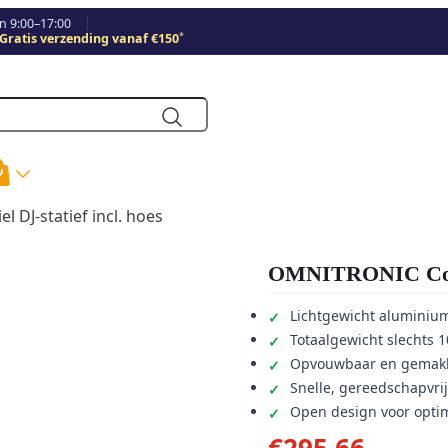
 9:00–17:00
*
Gratis verzending vanaf €150
DJ-statief incl. hoes
OMNITRONIC Compa
Lichtgewicht aluminiu
Totaalgewicht slechts 1
Opvouwbaar en gemakk
Snelle, gereedschapvr
Open design voor optim
€
295,66