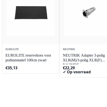
EUROLITE
NEUTRIK
EUROLITE reservehoes voor
NEUTRIK Adapter 3-polig
podiumstatief 100cm zwart
XLR(M)/3-polig XLR(F)
NA3MDF
€
35,13
€
22,29
✓ Op voorraad
Contact
Lorentzstraat 89
2665 JG Bleiswijk