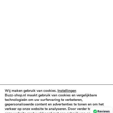
Categorieën
Verlichting & Effects
Audio & PA
Truss & Rigging
Muziekinstrumenten
Cases & Tassen
DJ-apparatuur
Kabels & Stekkers
Decoratie & Kunstplanten
Aanbiedingen
Voorwaarden
Algemene voorwaarden
Wij maken gebruik van cookies.
Instellingen
Privacybeleid
Buzz-shop.nl maakt gebruik van cookies en vergelijkbare
Cookiebeleid
technologieën om uw surfervaring te verbeteren,
gepersonaliseerde content en advertenties te tonen en om het
verkeer op onze website te analyseren. Door verder te gaan op
Reviews