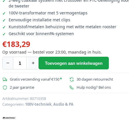
2-weg coaxiaal systeem met crossover en PTC-beveiliging voo
de tweeter
100V-transformator met 5 vermogentaps
Eenvoudige installatie met clips
Kunststof/metalen behuizing met witte metalen rooster
Geschikt voor binnenPA-systemen
€
183,29
Op voorraad — bestel voor 23:00, maandag in huis.
−
+
Toevoegen aan winkelwagen
OMNITRONIC
CSH-
8
Gratis verzending vanaf €150
*
30 dagen retourrecht
2-
2 jaar garantie
Hulp nodig? Bel ons
weg
plafondluidspreker
Artikelnummer:
80710358
Categorieën:
100V-techniek
,
Audio & PA
aantal