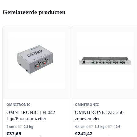
Gerelateerde producten
OMNITRONIC
OMNITRONIC
OMNITRONIC LH-042
OMNITRONIC ZD-250
Lijn/Phono-omzetter
zoneverdeler
4 cm
0.3 kg
4.4 cm
3.3 kg
12.6
€
37,69
€
242,42