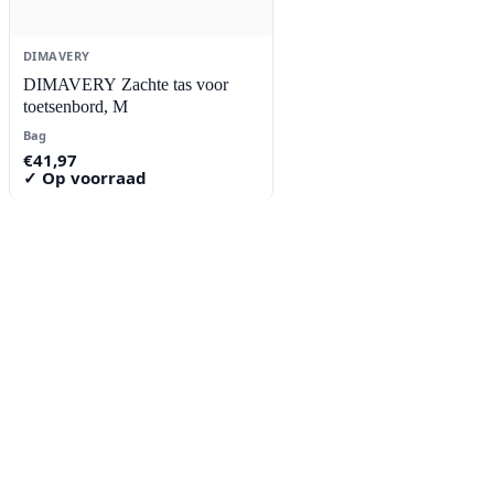
DIMAVERY
DIMAVERY Zachte tas voor
toetsenbord, M
Bag
€
41,97
✓ Op voorraad
Contact
Lorentzstraat 89
2665 JG Bleiswijk
085-0805078
info@buzz-shop.nl
Werkdagen 9:00–17:00
KvK: 99144492