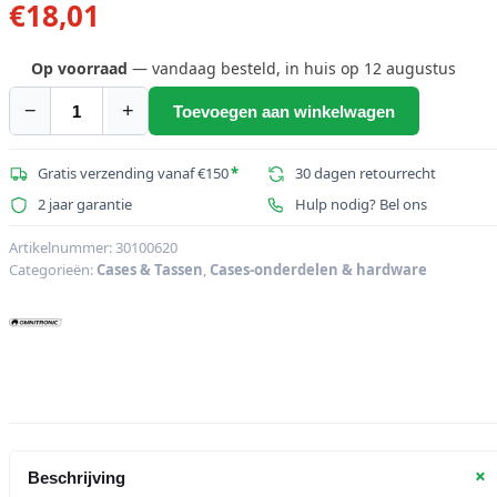
€
18,01
Op voorraad
— vandaag besteld, in huis op 12 augustus
−
+
Toevoegen aan winkelwagen
OMNITRONIC
Frontpaneel
Z-
Gratis verzending vanaf €150
*
30 dagen retourrecht
19U-
2 jaar garantie
Hulp nodig? Bel ons
vormig
+
Artikelnummer:
30100620
Categorieën:
Cases & Tassen
,
Cases-onderdelen & hardware
ventilatie
1U
aantal
+
Beschrijving