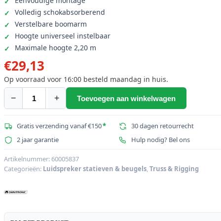
Eenvoudige montage
Volledig schokabsorberend
Verstelbare boomarm
Hoogte universeel instelbaar
Maximale hoogte 2,20 m
€
29,13
Op voorraad voor 16:00 besteld maandag in huis.
−
+
Toevoegen aan winkelwagen
OMNITRONIC
Microfoonstatief
MS-
Gratis verzending vanaf €150
*
30 dagen retourrecht
1B
2 jaar garantie
Hulp nodig? Bel ons
met
Boom
Artikelnummer:
60005837
Categorieën:
Luidspreker statieven & beugels
,
Truss & Rigging
bk
aantal