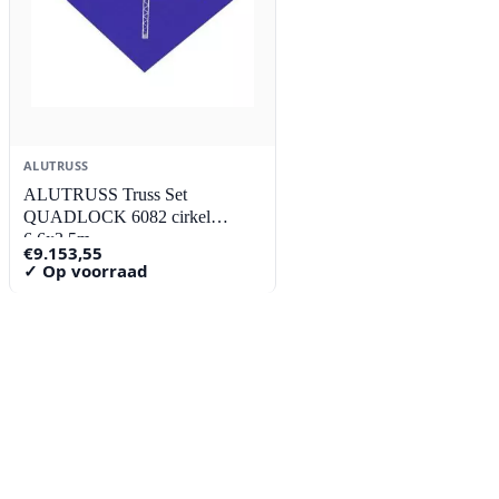
ALUTRUSS
ALUTRUSS Truss Set
QUADLOCK 6082 cirkel
6.6x3.5m
€
9.153,55
✓ Op voorraad
Contact
Lorentzstraat 89
2665 JG Bleiswijk
085-0805078
info@buzz-shop.nl